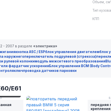
Объем, см
Тип кузов
КПП
2 - 2007 в разделе
«электрика»
ажигания
кнопка ASC / ESP
блок управления двигателем
блок 
ла наружнего
переключатель подрулевой (стрекоза)
перекл
и рулевой колонки
модуль межсетевого преобразования
Bl
теля фар
датчик ускорения
Блок управления BCM (Body Contr
онтроля
ключ
проводка датчиков парковки
E60/E61
 E60X-2/13-1
ТО
Б
манная
передняя 
крепления