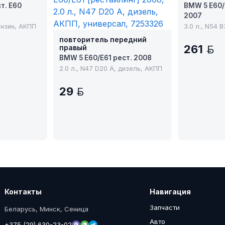
(телевизор
т. E60
BMW 5 E60/
2007
ензин, АКПП
3.0 л., N54 
повторитель передний
261
правый
B
BMW 5 E60/E61 рест. 2008
2.0 л., N47 D20 A, дизель, АКПП
29
BYN
Контакты
Навигация
Запчасти
Беларусь, Минск, Сеница
Авто
+375 (29) 630-23-02