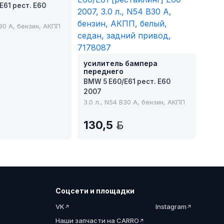
)
E61 рест. E60
B30 A, бензин, АКПП
YN
усилитель бампера
переднего
BMW 5 E60/E61 рест. E60
2007
3.0 л., N54 B30 A, бензин, АКПП
130,5
BYN
Соцсети и площадки
VK
Instagram
Наши запчасти на CARRO