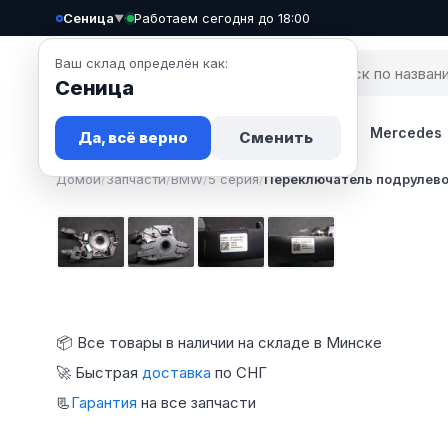
Сеница
·
Работаем сегодня до 18:00
▼
Ваш склад определён как:
Сеница
Запчасти
Авто
Новости
BMW
Mercedes
Да, всё верно
Сменить
Домой
/
Запчасти
/
BMW
/
5 серия
/
Переключатель подрулево
Фото 1
Фото 2
Фото 3
Фото 4
📦 Все товары в наличии на складе в Минске
🚀 Быстрая
доставка
по СНГ
📃
Гарантия
на все запчасти