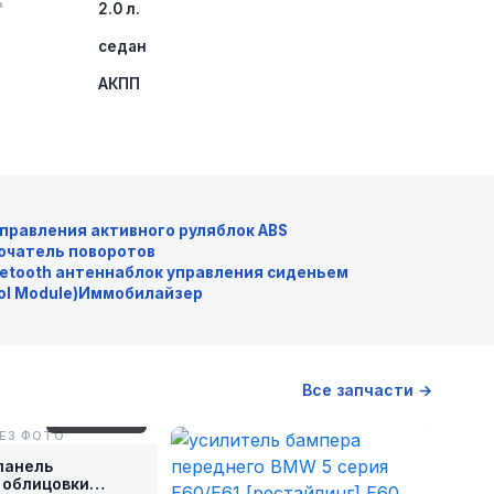
³
2.0 л.
а
седан
АКПП
управления активного руля
блок ABS
ючатель поворотов
uetooth антенна
блок управления сиденьем
ol Module)
Иммобилайзер
Все запчасти →
№ E60X-22-2
ЕЗ ФОТО
панель
 облицовки