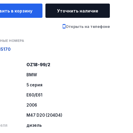
вить в корзину
Уточнить наличие
Открыть на телефоне
НЫЕ НОМЕРА
15170
OZ18-99/2
BMW
5 серия
E60/E61
2006
M47 D20 (204D4)
теля
дизель