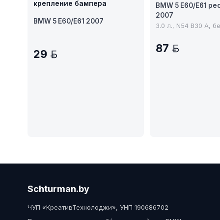
крепление бампера
BMW 5 E60/E61 рес
2007
BMW 5 E60/E61 2007
3.0 л., N54 B30 A, б
87
BYN
29
BYN
Schturman.by
ЧУП «КреативТехнолоджи», УНП 190686702