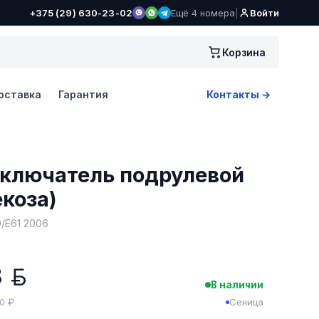
+375 (29) 630-23-02
Ещё 4 номера
|
Войти
Корзина
оставка
Гарантия
Контакты →
ключатель подрулевой
екоза)
/E61 2006
8
BYN
В наличии
20 ₽
Сеница