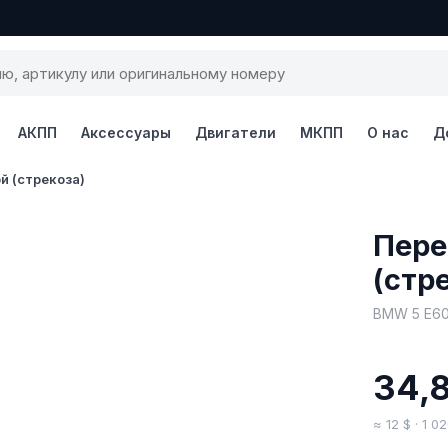
АКПП
Аксессуары
Двигатели
МКПП
О нас
Д
й (стрекоза)
1 / 4
Пере
(стр
BMW 5 E60
34,
≈ 12 $ · 1 0