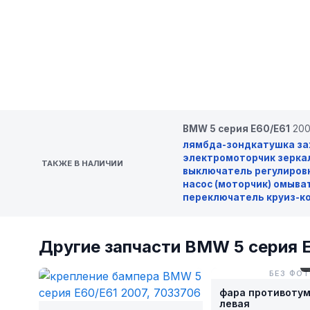
BMW 5 серия E60/E61
200
лямбда-зонд
катушка з
электромоторчик зерка
ТАКЖЕ В НАЛИЧИИ
выключатель регулировк
насос (моторчик) омыва
переключатель круиз-к
Другие запчасти BMW 5 серия 
№
БЕЗ ФО
фара противоту
левая