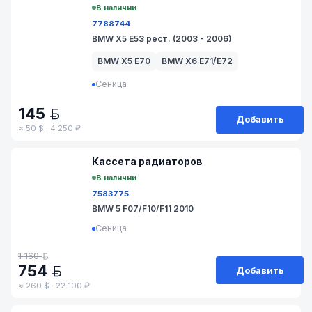
В наличии
7788744
BMW X5 E53 рест. (2003 - 2006)
BMW X5 E70
BMW X6 E71/E72
Сеница
145
BYN
Добавить
≈ 50 $ · 4 250 ₽
№ 31-5-96
Кассета радиаторов
В наличии
7583775
BMW 5 F07/F10/F11 2010
Сеница
1 160
BYN
754
Добавить
BYN
≈ 260 $ · 22 100 ₽
№ 1504-15