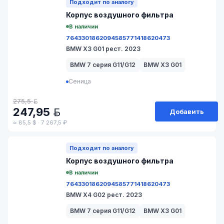
Подходит по аналогу
Корпус воздушногo фильтра
В наличии
7643301
8620945
8577141
8620473
BMW X3 G01 рест. 2023
BMW 7 серия G11/G12
BMW X3 G01
Сеница
275,5
BYN
247,95
Добавить
BYN
≈ 85,5 $ · 7 267,5 ₽
№ 211-30/66
Подходит по аналогу
Корпус воздушногo фильтра
В наличии
7643301
8620945
8577141
8620473
BMW X4 G02 рест. 2023
BMW 7 серия G11/G12
BMW X3 G01