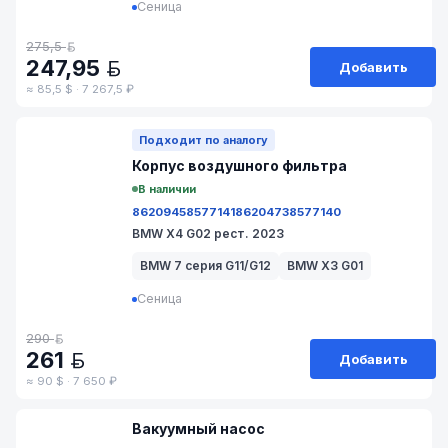
Сеница
275,5
BYN
247,95
Добавить
BYN
≈ 85,5 $ · 7 267,5 ₽
№ 211-30/52
Подходит по аналогу
Корпус воздушногo фильтра
В наличии
8620945
8577141
8620473
8577140
BMW X4 G02 рест. 2023
BMW 7 серия G11/G12
BMW X3 G01
Сеница
290
BYN
261
Добавить
BYN
≈ 90 $ · 7 650 ₽
№ 17/8-40
Вакуумный насос