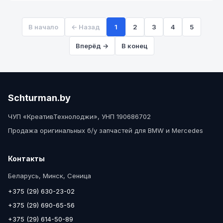
В начало
← Назад
1
2
3
4
5
Вперёд →
В конец
Schturman.by
ЧУП «КреативТехнолоджи», УНП 190686702
Продажа оригинальных б/у запчастей для BMW и Mercedes
Контакты
Беларусь, Минск, Сеница
+375 (29) 630-23-02
+375 (29) 690-65-56
+375 (29) 614-50-89