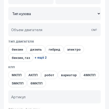
см
3
ТИП ДВИГАТЕЛЯ
бензин
дизель
гибрид
электро
бензин, газ
+ ещё 2
КПП
МКПП
АКПП
робот
вариатор
4МКПП
5МКПП
6МКПП