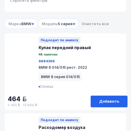
Сбросить фильтры
×
×
Марка
BMW
Модель
5 серия
Очистить все
№ 65-299
Подходит по аналогу
Кулак передний правый
В наличии
6884386
BMW 8 G14/G15 рест. 2022
BMW 8 серия G14/G15
Сеница
464
BYN
Добавить
≈ 160 $ · 13 600 ₽
№ 17/79-141
Подходит по аналогу
Расходомер воздуха