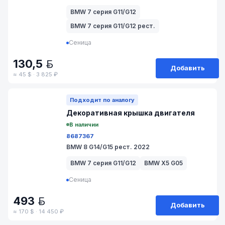
BMW 7 серия G11/G12
BMW 7 серия G11/G12 рест.
Сеница
130,5
BYN
Добавить
≈ 45 $ · 3 825 ₽
№ 17/71-72
Подходит по аналогу
Декоративная крышка двигателя
В наличии
8687367
BMW 8 G14/G15 рест. 2022
BMW 7 серия G11/G12
BMW X5 G05
Сеница
493
BYN
Добавить
≈ 170 $ · 14 450 ₽
№ 211-74/14-6