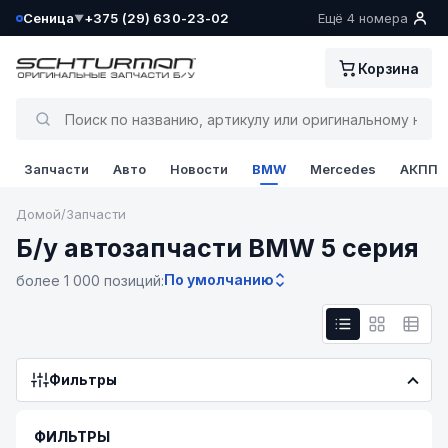
Сеница
+375 (29) 630-23-02
Ещё 4 номера
▼
Ваш склад определён как:
Корзина
Сеница
Да, всё верно
Запчасти
Авто
Новости
BMW
Mercedes
АКПП
Сменить
Домой
/
Запчасти
Б/у автозапчасти BMW 5 серия
По умолчанию
более 1 000 позиций:
Фильтры
ФИЛЬТРЫ