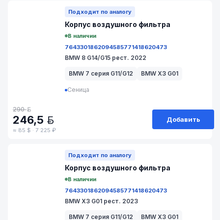
Подходит по аналогу
Корпус воздушногo фильтра
В наличии
7643301
8620945
8577141
8620473
BMW 8 G14/G15 рест. 2022
BMW 7 серия G11/G12
BMW X3 G01
Сеница
290
BYN
246,5
Добавить
BYN
≈ 85 $ · 7 225 ₽
№ 211-31
Подходит по аналогу
Корпус воздушногo фильтра
В наличии
7643301
8620945
8577141
8620473
BMW X3 G01 рест. 2023
BMW 7 серия G11/G12
BMW X3 G01