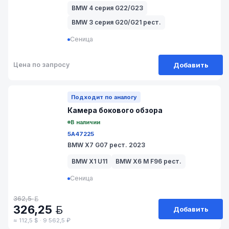
BMW 4 серия G22/G23
BMW 3 серия G20/G21 рест.
Сеница
Добавить
Цена по запросу
№ 250-52
Подходит по аналогу
Камера бокового обзора
В наличии
5A47225
BMW X7 G07 рест. 2023
BMW X1 U11
BMW X6 M F96 рест.
Сеница
362,5
BYN
326,25
Добавить
BYN
≈ 112,5 $ · 9 562,5 ₽