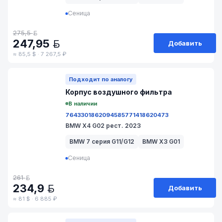
Сеница
275,5
BYN
247,95
Добавить
BYN
≈ 85,5 $ · 7 267,5 ₽
№ 211-74/14-4
Подходит по аналогу
Корпус воздушногo фильтра
В наличии
7643301
8620945
8577141
8620473
BMW X4 G02 рест. 2023
BMW 7 серия G11/G12
BMW X3 G01
Сеница
261
BYN
234,9
Добавить
BYN
≈ 81 $ · 6 885 ₽
№ 211-30/67