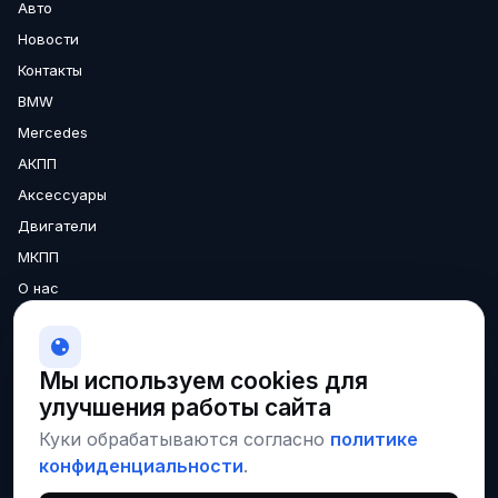
Авто
Новости
Контакты
BMW
Mercedes
АКПП
Аксессуары
Двигатели
МКПП
О нас
Доставка
Гарантия
Мы используем cookies для
улучшения работы сайта
Соцсети и площадки
Куки обрабатываются согласно
политике
VK
Instagram
конфиденциальности
.
Наши запчасти на CARRO