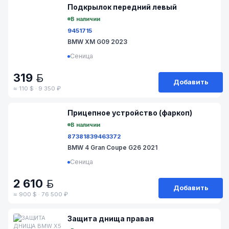
Подкрылок передний левый
В наличии
9451715
BMW XM G09 2023
Сеница
319
BYN
Добавить
≈ 110 $ · 9 350 ₽
№ 27-99/15
Прицепное устройство (фаркоп)
В наличии
8738183
9463372
BMW 4 Gran Coupe G26 2021
Сеница
2 610
BYN
Добавить
≈ 900 $ · 76 500 ₽
Защита днища правая