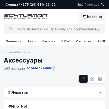
Сеница
+375 (29) 630-23-02
Ещё 4 номера
▼
Ваш склад определён как:
Корзина
Сеница
Да, всё верно
Запчасти
Авто
Новости
BMW
Mercedes
АКПП
Сменить
Домой
/
Запчасти
Аксессуары
По умолчанию
583 позиций:
Фильтры
ФИЛЬТРЫ