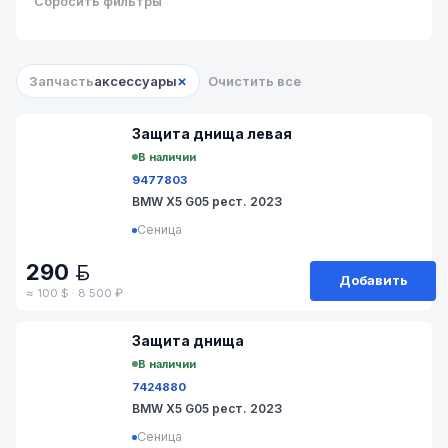
Сбросить фильтры
×
Запчасть
аксессуары
Очистить все
№ 9V-606-8
Защита днища левая
В наличии
9477803
BMW X5 G05 рест. 2023
Сеница
290
BYN
Добавить
≈ 100 $ · 8 500 ₽
№ 9V-606-5
Защита днища
В наличии
7424880
BMW X5 G05 рест. 2023
Сеница