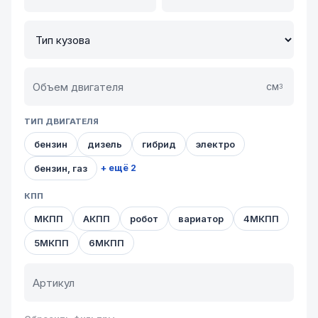
см
3
ТИП ДВИГАТЕЛЯ
бензин
дизель
гибрид
электро
бензин, газ
+ ещё 2
КПП
МКПП
АКПП
робот
вариатор
4МКПП
5МКПП
6МКПП