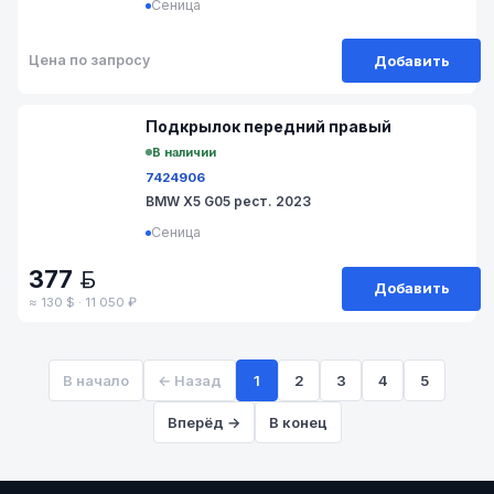
Сеница
Добавить
Цена по запросу
№ 9V-51-4
Подкрылок передний правый
В наличии
7424906
BMW X5 G05 рест. 2023
Сеница
377
BYN
Добавить
≈ 130 $ · 11 050 ₽
В начало
← Назад
1
2
3
4
5
Вперёд →
В конец