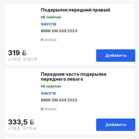
№ 51-179
Подкрылок передний правый
В наличии
9451716
BMW XM G09 2023
Сеница
319
BYN
Добавить
≈ 110 $ · 9 350 ₽
№ 51/1-62
Передняя часть подкрылка
переднего левого
В наличии
9451715
BMW XM G09 2023
Сеница
333,5
BYN
Добавить
≈ 115 $ · 9 775 ₽
№ 51-180