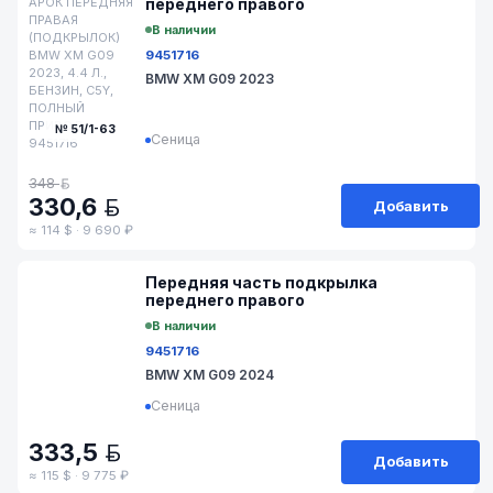
переднего правого
В наличии
9451716
BMW XM G09 2023
№ 51/1-63
Сеница
348
BYN
330,6
Добавить
BYN
≈ 114 $ · 9 690 ₽
№ 51/1-46
Передняя часть подкрылка
переднего правого
В наличии
9451716
BMW XM G09 2024
Сеница
333,5
BYN
Добавить
≈ 115 $ · 9 775 ₽