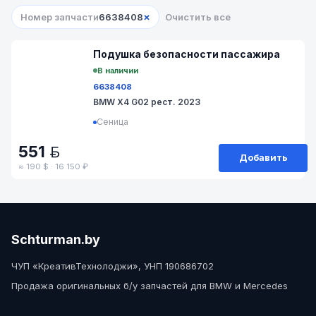
×
Номер запчасти
6638408
Очистить все
№ 55-140
Подушка безопасности пассажира
В наличии
6638408
BMW X4 G02 рест. 2023
Сеница
551
BYN
Добавить
≈ 190 $ · 16 150 ₽
Schturman.by
ЧУП «КреативТехнолоджи», УНП 190686702
Продажа оригинальных б/у запчастей для BMW и Mercedes