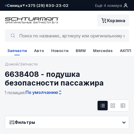
Сеница
+375 (29) 630-23-02
Ещё 4 номера
▼
Ваш склад определён как:
Корзина
Сеница
Да, всё верно
Запчасти
Авто
Новости
BMW
Mercedes
АКПП
Сменить
Домой
/
Запчасти
6638408 - подушка
безопасности пассажира
По умолчанию
1 позиция:
Фильтры