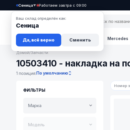
Сеница
·
Работаем завтра с 09:00
▼
Ваш склад определён как:
Сеница
Запчасти
Авто
Новости
BMW
Mercedes
Да, всё верно
Сменить
Домой
/
Запчасти
10503410 - накладка на п
По умолчанию
1 позиция:
Номер 
ФИЛЬТРЫ
Марка
Модель