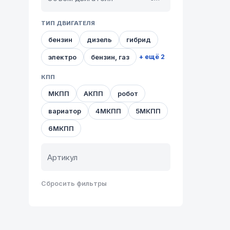
ТИП ДВИГАТЕЛЯ
бензин
дизель
гибрид
электро
бензин, газ
+ ещё 2
КПП
МКПП
АКПП
робот
вариатор
4МКПП
5МКПП
6МКПП
Сбросить фильтры