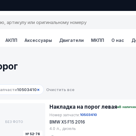
АКПП
Аксессуары
Двигатели
МКПП
О нас
Д
орог
×
запчасти
10503410
Очистить все
Накладка на порог левая
В наличи
Номер запчасти:
10503410
БЕЗ ФОТО
BMW X5 F15 2016
4.0 л., дизель
№ 52-76