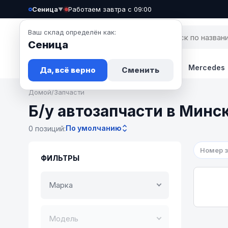
Сеница
·
Работаем завтра с 09:00
▼
Ваш склад определён как:
Сеница
Запчасти
Авто
Новости
BMW
Mercedes
Да, всё верно
Сменить
Домой
/
Запчасти
Б/у автозапчасти в Минс
По умолчанию
0 позиций:
Номер 
ФИЛЬТРЫ
Марка
Модель