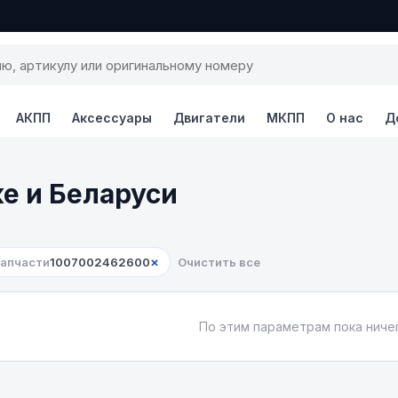
АКПП
Аксессуары
Двигатели
МКПП
О нас
Д
ке и Беларуси
×
запчасти
1007002462600
Очистить все
По этим параметрам пока ничег