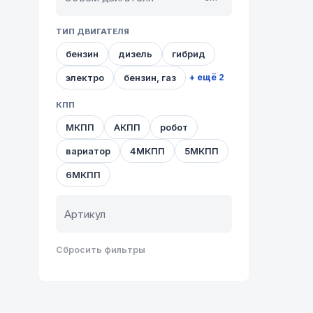
ТИП ДВИГАТЕЛЯ
бензин
дизель
гибрид
электро
бензин, газ
+ ещё 2
КПП
МКПП
АКПП
робот
вариатор
4МКПП
5МКПП
6МКПП
Сбросить фильтры