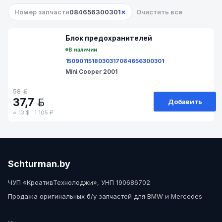
×
Номер запчасти
084656300301
Очистить все
№ A9-109-1
Блок предохранителей
В наличии
1509011
518030317
084656300301
Mini Cooper 2001
58
BYN
37,7
Добавить
BYN
≈ 13 $ · 1 105 ₽
Schturman.by
ЧУП «КреативТехнолоджи», УНП 190686702
Продажа оригинальных б/у запчастей для BMW и Mercedes