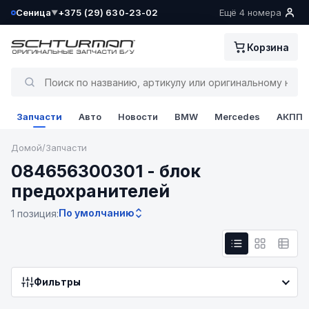
Сеница
+375 (29) 630-23-02
Ещё 4 номера
▼
Ваш склад определён как:
Корзина
Сеница
Да, всё верно
Запчасти
Авто
Новости
BMW
Mercedes
АКПП
Сменить
Домой
/
Запчасти
084656300301 - блок
предохранителей
По умолчанию
1 позиция:
Фильтры