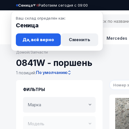
Сеница
·
Работаем сегодня с 09:00
▼
Ваш склад определён как:
Сеница
Запчасти
Авто
Новости
BMW
Mercedes
Да, всё верно
Сменить
Домой
/
Запчасти
0841W - поршень
По умолчанию
1 позиций:
Номер 
ФИЛЬТРЫ
Марка
Модель