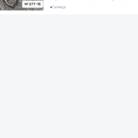
№ 277-15
Сеница