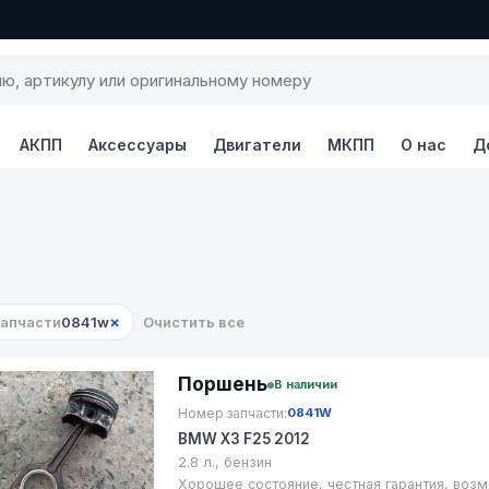
АКПП
Аксессуары
Двигатели
МКПП
О нас
Д
×
запчасти
0841w
Очистить все
Поршень
В наличии
Номер запчасти:
0841W
BMW X3 F25 2012
2.8 л., бензин
Хорошее состояние, честная гарантия, возм