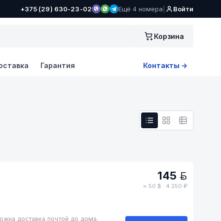
+375 (29) 630-23-02
Ещё 4 номера
|
Войти
Корзина
оставка
Гарантия
Контакты →
145
BYN
≈ 50 $ · 4 250 ₽
ожна доставка почтой до дома.