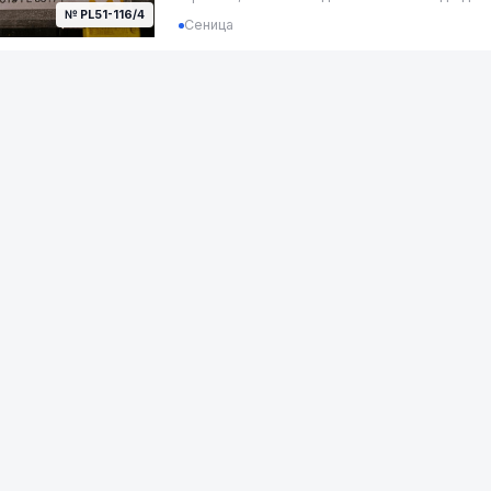
№ PL51-116/4
Сеница