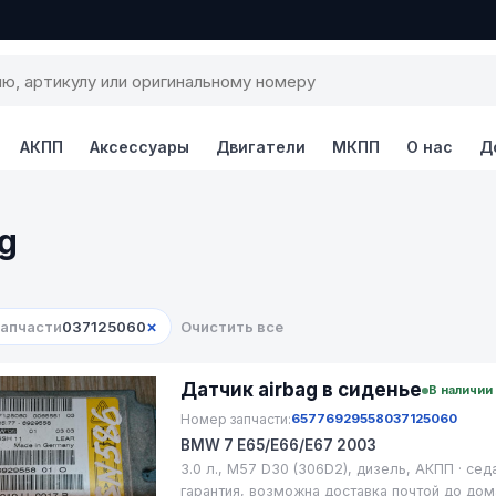
АКПП
Аксессуары
Двигатели
МКПП
О нас
Д
g
×
запчасти
037125060
Очистить все
Датчик airbag в сиденье
В наличии
Номер запчасти:
65776929558
037125060
BMW 7 E65/E66/E67 2003
3.0 л., M57 D30 (306D2), дизель, АКПП · сед
гарантия, возможна доставка почтой до дом