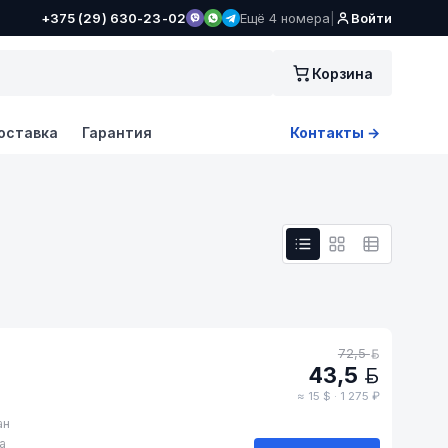
+375 (29) 630-23-02
Ещё 4 номера
|
Войти
Корзина
оставка
Гарантия
Контакты →
72,5
BYN
43,5
BYN
≈ 15 $ · 1 275 ₽
ан
а