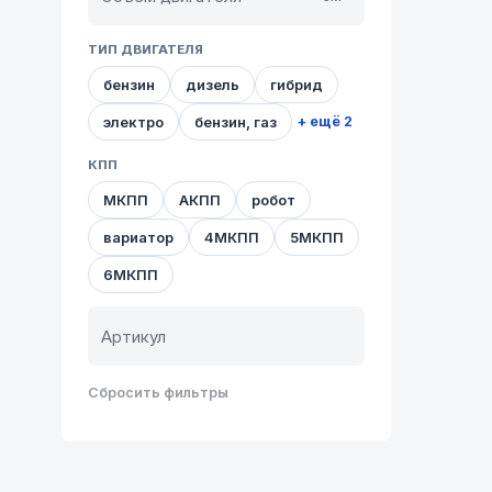
ТИП ДВИГАТЕЛЯ
бензин
дизель
гибрид
электро
бензин, газ
+ ещё 2
КПП
МКПП
АКПП
робот
вариатор
4МКПП
5МКПП
6МКПП
Сбросить фильтры