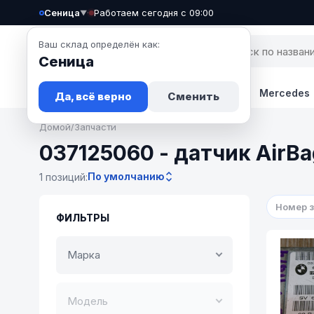
Сеница
·
Работаем сегодня с 09:00
▼
Ваш склад определён как:
Сеница
Запчасти
Авто
Новости
BMW
Mercedes
Да, всё верно
Сменить
Домой
/
Запчасти
037125060 - датчик AirBa
По умолчанию
1 позиций:
Номер 
ФИЛЬТРЫ
Марка
Модель