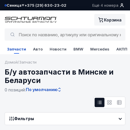
Сеница
+375 (29) 630-23-02
Ещё 4 номера
▼
Ваш склад определён как:
Корзина
Сеница
Да, всё верно
Запчасти
Авто
Новости
BMW
Mercedes
АКПП
Сменить
Домой
/
Запчасти
Б/у автозапчасти в Минске и
Беларуси
По умолчанию
0 позиций:
Фильтры