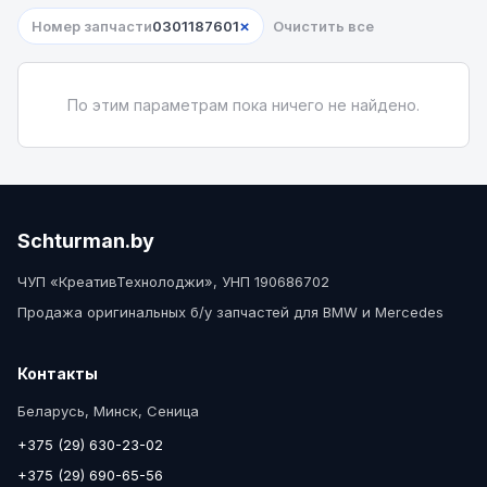
×
Номер запчасти
0301187601
Очистить все
По этим параметрам пока ничего не найдено.
Schturman.by
ЧУП «КреативТехнолоджи», УНП 190686702
Продажа оригинальных б/у запчастей для BMW и Mercedes
Контакты
Беларусь, Минск, Сеница
+375 (29) 630-23-02
+375 (29) 690-65-56