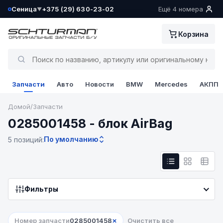
Сеница
+375 (29) 630-23-02
Ещё 4 номера
▼
Ваш склад определён как:
Корзина
Сеница
Да, всё верно
Запчасти
Авто
Новости
BMW
Mercedes
АКПП
Сменить
Домой
/
Запчасти
0285001458 - блок AirBag
По умолчанию
5 позиций:
Фильтры
×
Номер запчасти
0285001458
Очистить все