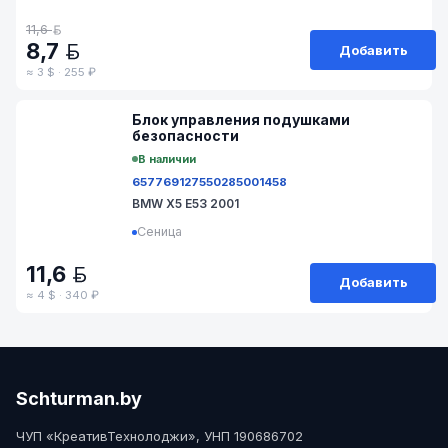
11,6
BYN
8,7
Добавить
BYN
≈ 3 $ · 255 ₽
№ M70-116
Блок управления подушками
безопасности
В наличии
65776912755
0285001458
BMW X5 E53 2001
Сеница
11,6
BYN
Добавить
≈ 4 $ · 340 ₽
Schturman.by
ЧУП «КреативТехнолоджи», УНП 190686702