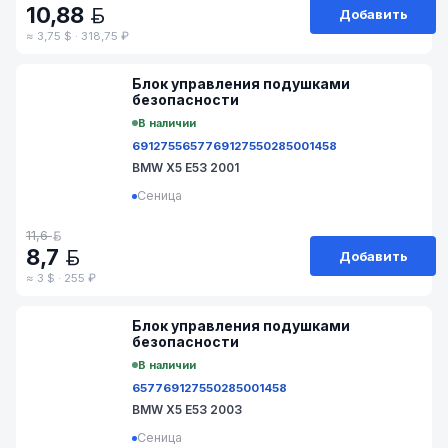
10,88
Добавить
BYN
≈ 3,75 $ · 318,75 ₽
№ 89-118
Блок управления подушками
безопасности
В наличии
6912755
65776912755
0285001458
BMW X5 E53 2001
Сеница
11,6
BYN
8,7
Добавить
BYN
≈ 3 $ · 255 ₽
№ L13-116
Блок управления подушками
безопасности
В наличии
65776912755
0285001458
BMW X5 E53 2003
Сеница