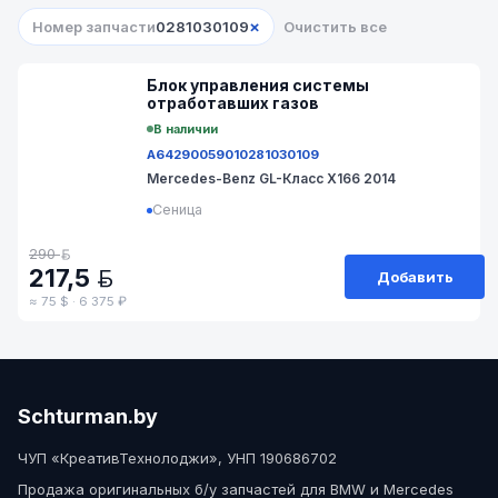
×
Номер запчасти
0281030109
Очистить все
№ A027-62/OG
Блок управления системы
отработавших газов
В наличии
A6429005901
0281030109
Mercedes-Benz GL-Класс X166 2014
Сеница
290
BYN
217,5
Добавить
BYN
≈ 75 $ · 6 375 ₽
Schturman.by
ЧУП «КреативТехнолоджи», УНП 190686702
Продажа оригинальных б/у запчастей для BMW и Mercedes