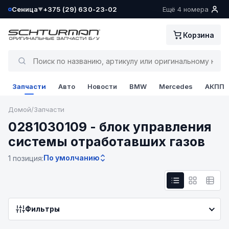
Сеница
+375 (29) 630-23-02
Ещё 4 номера
▼
Ваш склад определён как:
Корзина
Сеница
Да, всё верно
Запчасти
Авто
Новости
BMW
Mercedes
АКПП
Сменить
Домой
/
Запчасти
0281030109 - блок управления
системы отработавших газов
По умолчанию
1 позиция:
Фильтры