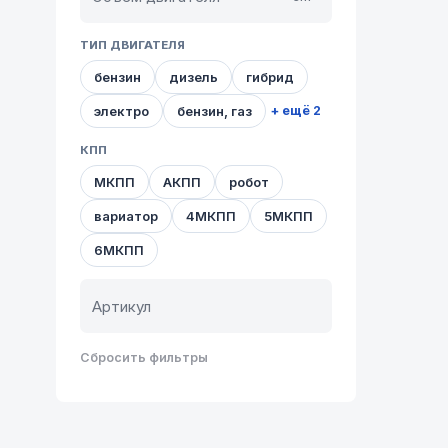
ТИП ДВИГАТЕЛЯ
бензин
дизель
гибрид
электро
бензин, газ
+ ещё 2
КПП
МКПП
АКПП
робот
вариатор
4МКПП
5МКПП
6МКПП
Сбросить фильтры