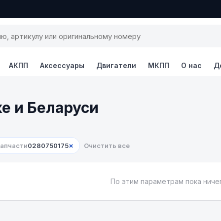
АКПП
Аксессуары
Двигатели
МКПП
О нас
Д
ке и Беларуси
×
запчасти
0280750175
Очистить все
По этим параметрам пока ничег