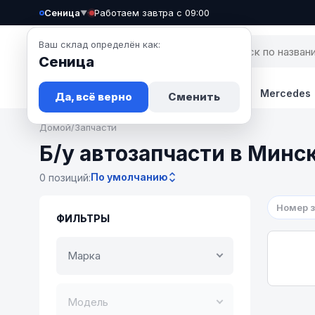
Сеница
·
Работаем завтра с 09:00
▼
Ваш склад определён как:
Сеница
Запчасти
Авто
Новости
BMW
Mercedes
Да, всё верно
Сменить
Домой
/
Запчасти
Б/у автозапчасти в Минс
По умолчанию
0 позиций:
Номер 
ФИЛЬТРЫ
Марка
Модель