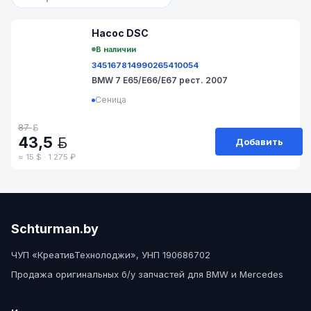
№ 75S86-DSC
Насос DSC
В наличии
34516781499
0265410054
BMW 7 E65/E66/E67 рест. 2007
Сеница
87
BYN
43,5
Добавить
BYN
≈ 15 $ · 1 275 ₽
Schturman.by
ЧУП «КреативТехнолоджи», УНП 190686702
Продажа оригинальных б/у запчастей для BMW и Mercedes