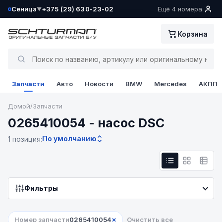
Сеница
+375 (29) 630-23-02
Ещё 4 номера
▼
Ваш склад определён как:
Корзина
Сеница
Да, всё верно
Запчасти
Авто
Новости
BMW
Mercedes
АКПП
Сменить
Домой
/
Запчасти
0265410054 - насос DSC
По умолчанию
1 позиция:
Фильтры
×
Номер запчасти
0265410054
Очистить все