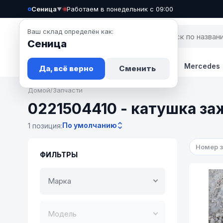
Сеница
·
Работаем в понедельник с 09:00
▼
Ваш склад определён как:
Сеница
Запчасти
Авто
Новости
BMW
Mercedes
Да, всё верно
Сменить
Домой
/
Запчасти
0221504410 - катушка за
По умолчанию
1 позиция:
Номер 
ФИЛЬТРЫ
Марка
Модель