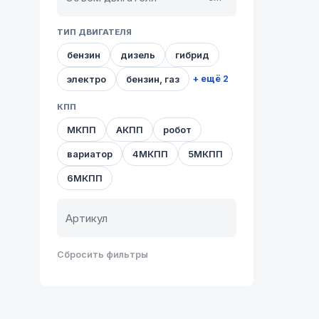
ТИП ДВИГАТЕЛЯ
бензин
дизель
гибрид
электро
бензин, газ
+ ещё 2
КПП
МКПП
АКПП
робот
вариатор
4МКПП
5МКПП
6МКПП
Сбросить фильтры