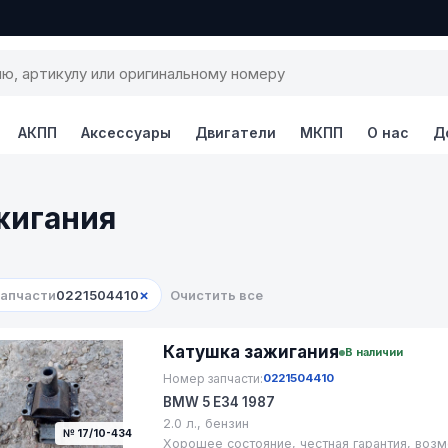
АКПП
Аксессуары
Двигатели
МКПП
О нас
Д
жигания
×
запчасти
0221504410
Очистить все
Катушка зажигания
В наличии
Номер запчасти:
0221504410
BMW 5 E34 1987
2.0 л., бензин
№ 17/10-434
Хорошее состояние, честная гарантия, возм