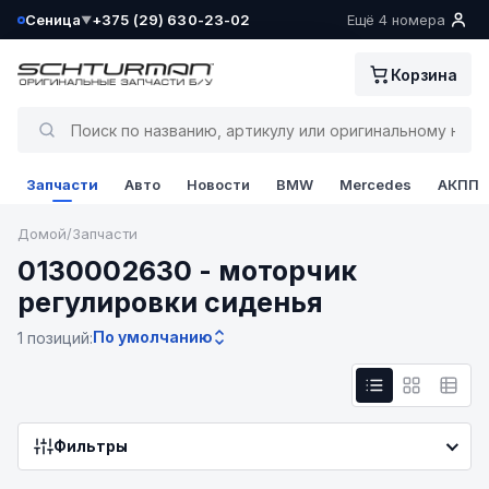
Сеница
+375 (29) 630-23-02
Ещё 4 номера
▼
Ваш склад определён как:
Корзина
Сеница
Да, всё верно
Запчасти
Авто
Новости
BMW
Mercedes
АКПП
Сменить
Домой
/
Запчасти
0130002630 - моторчик
регулировки сиденья
По умолчанию
1 позиций:
Фильтры