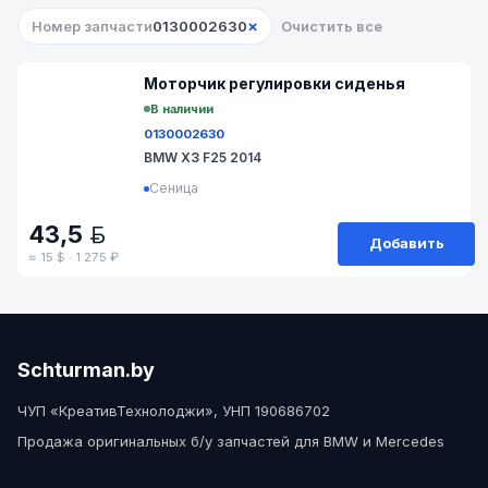
×
Номер запчасти
0130002630
Очистить все
№ 654-45
Моторчик регулировки сиденья
В наличии
0130002630
BMW X3 F25 2014
Сеница
43,5
BYN
Добавить
≈ 15 $ · 1 275 ₽
Schturman.by
ЧУП «КреативТехнолоджи», УНП 190686702
Продажа оригинальных б/у запчастей для BMW и Mercedes