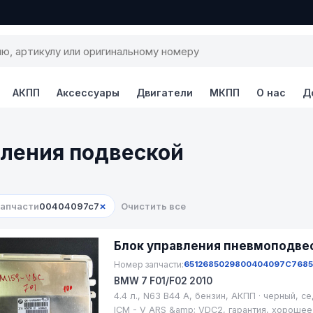
АКПП
Аксессуары
Двигатели
МКПП
О нас
Д
вления подвеской
×
запчасти
00404097c7
Очистить все
Блок управления пневмоподве
Номер запчасти:
65126850298
00404097C7
68
BMW 7 F01/F02 2010
4.4 л., N63 B44 A, бензин, АКПП · черный, с
ICM - V ARS &amp; VDC2, гарантия, хорошее