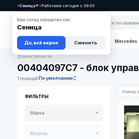
Сеница
·
Работаем сегодня с 09:00
▼
Ваш склад определён как:
Сеница
Запчасти
Авто
Новости
BMW
Mercedes
Да, всё верно
Сменить
Домой
/
Запчасти
00404097C7 - блок упра
По умолчанию
1 позиций:
Номер 
ФИЛЬТРЫ
Марка
Модель