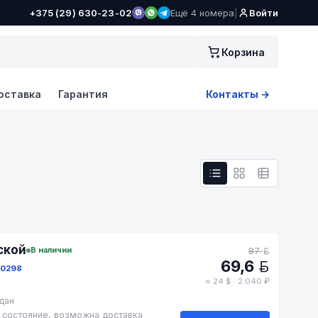
+375 (29) 630-23-02
Ещё 4 номера
|
Войти
Корзина
оставка
Гарантия
Контакты →
ской
В наличии
87
BYN
69,6
BYN
50298
≈ 24 $ · 2 040 ₽
едан
 состояние, возможна доставка