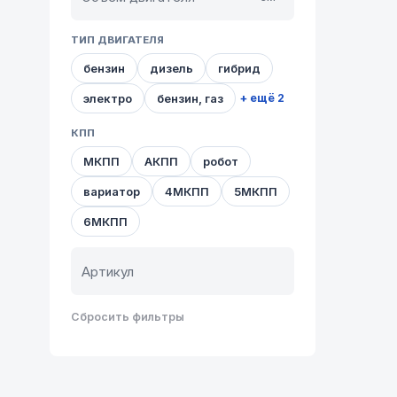
ТИП ДВИГАТЕЛЯ
бензин
дизель
гибрид
электро
бензин, газ
+ ещё 2
КПП
МКПП
АКПП
робот
вариатор
4МКПП
5МКПП
6МКПП
Сбросить фильтры