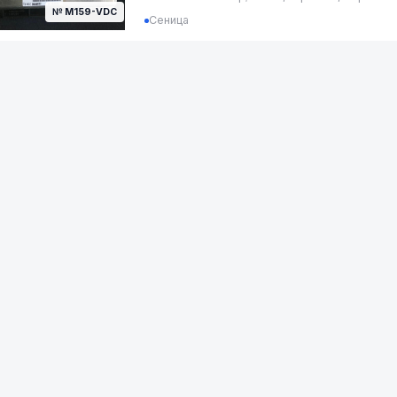
№ M159-VDC
Сеница