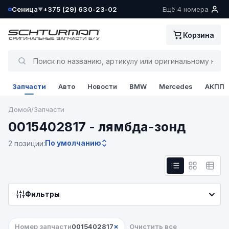
Сеница
+375 (29) 630-23-02
Ещё 4 номера
▼
Ваш склад определён как:
Корзина
Сеница
Да, всё верно
Запчасти
Авто
Новости
BMW
Mercedes
АКПП
Сменить
Домой
/
Запчасти
0015402817 - лямбда-зонд
По умолчанию
2 позиции:
Фильтры
×
Номер запчасти
0015402817
Очистить все