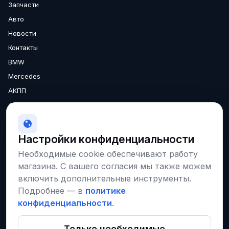
Запчасти
Авто
Новости
Контакты
BMW
Mercedes
АКПП
Аксессуары
Двигатели
МКПП
Настройки конфиденциальности
О нас
Необходимые cookie обеспечивают работу
Доставка
магазина. С вашего согласия мы также можем
Гарантия
включить дополнительные инструменты.
Подробнее — в
политике
конфиденциальности
.
Соцсети и площадки
VK
Instagram
Только необходимые