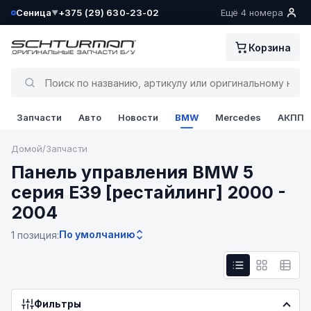
Сеница
+375 (29) 630-23-02
Ещё 4 номера
▼
Ваш склад определён как:
Корзина
Сеница
Да, всё верно
Запчасти
Авто
Новости
BMW
Mercedes
АКПП
Сменить
Домой
/
Запчасти
Панель управления BMW 5
серия E39 [рестайлинг] 2000 -
2004
По умолчанию
1 позиция:
Фильтры