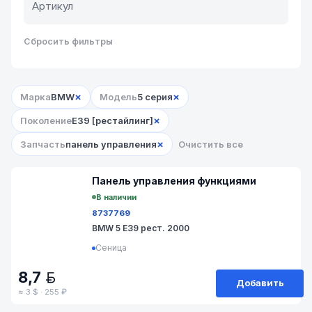
Сбросить фильтры
×
×
Марка
BMW
Модель
5 серия
×
Поколение
E39 [рестайлинг]
×
Запчасть
панель управления
Очистить все
№ 683-17
Панель управления функциями
В наличии
8737769
BMW 5 E39 рест. 2000
Сеница
8,7
BYN
Добавить
≈ 3 $ · 255 ₽