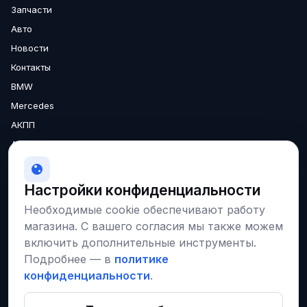
Запчасти
Авто
Новости
Контакты
BMW
Mercedes
АКПП
Аксессуары
Двигатели
МКПП
Настройки конфиденциальности
О нас
Необходимые cookie обеспечивают работу
Доставка
магазина. С вашего согласия мы также можем
Гарантия
включить дополнительные инструменты.
Подробнее — в
политике
конфиденциальности
.
Соцсети и площадки
VK
Instagram