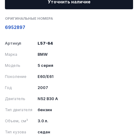
Уточнить наличие
ОРИГИНАЛЬНЫЕ НОМЕРА
6952897
Артикул
L57-64
Марка
BMW
Модель
5 серия
Поколение
E60/E61
Год
2007
Двигатель
N52 B30 A
Тип двигателя
бензин
Объем, см³
3.0 л.
Тип кузова
седан