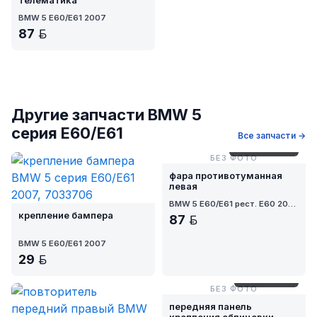
телематика
BMW 5 E60/E61 2007
87
BYN
Другие запчасти BMW 5
серия E60/E61
Все запчасти →
№ E60X-2/13-1
БЕЗ ФОТО
фара противотуманная
левая
BMW 5 E60/E61 рест. E60 2007
крепление бампера
87
BYN
BMW 5 E60/E61 2007
29
BYN
№ E60X-22-2
БЕЗ ФОТО
передняя панель