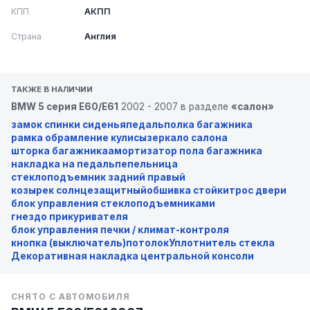
КПП
АКПП
Страна
Англия
ТАКЖЕ В НАЛИЧИИ
BMW 5 серия E60/E61
2002 - 2007 в разделе
«салон»
замок спинки сиденья
педаль
полка багажника
рамка обрамление кулисы
зеркало салона
шторка багажника
амортизатор пола багажника
накладка на педаль
пепельница
стеклоподъемник задний правый
козырек солнцезащитный
обшивка стойки
трос двери
блок управления стеклоподъемниками
гнездо прикуривателя
блок управления печки / климат-контроля
кнопка (выключатель)
потолок
Уплотнитель стекла
Декоративная накладка центральной консоли
СНЯТО С АВТОМОБИЛЯ