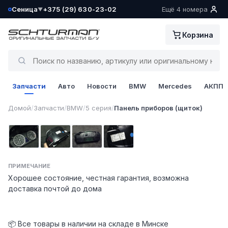
Сеница
+375 (29) 630-23-02
Ещё 4 номера
▼
Ваш склад определён как:
Корзина
Сеница
Да, всё верно
Запчасти
Авто
Новости
BMW
Mercedes
АКПП
Сменить
1 / 4
Домой
/
Запчасти
/
BMW
/
5 серия
/
Панель приборов (щиток)
Фото 1
Фото 2
Фото 3
Фото 4
ПРИМЕЧАНИЕ
Хорошее состояние, честная гарантия, возможна
доставка почтой до дома
📦 Все товары в наличии на складе в Минске