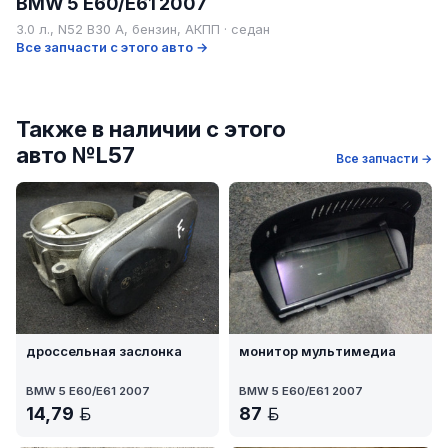
BMW 5 E60/E61 2007
3.0 л., N52 B30 A, бензин, АКПП · седан
Все запчасти с этого авто →
Также в наличии с этого
авто №L57
Все запчасти →
дроссельная заслонка
монитор мультимедиа
BMW 5 E60/E61 2007
BMW 5 E60/E61 2007
14,79
87
BYN
BYN