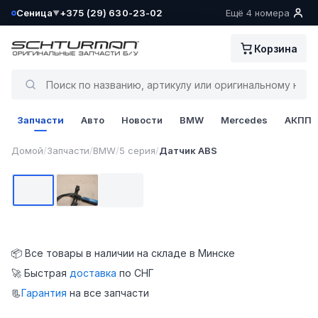
Сеница
+375 (29) 630-23-02
Ещё 4 номера
▼
Ваш склад определён как:
Корзина
Сеница
Да, всё верно
Запчасти
Авто
Новости
BMW
Mercedes
АКПП
Сменить
1 / 3
Домой
/
Запчасти
/
BMW
/
5 серия
/
Датчик ABS
Фото 1
Фото 2
Фото 3
📦 Все товары в наличии на складе в Минске
🚀 Быстрая
доставка
по СНГ
📃
Гарантия
на все запчасти