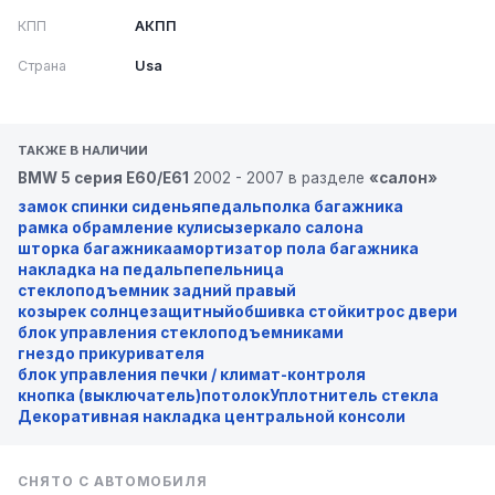
КПП
АКПП
Страна
Usa
ТАКЖЕ В НАЛИЧИИ
BMW 5 серия E60/E61
2002 - 2007 в разделе
«салон»
замок спинки сиденья
педаль
полка багажника
рамка обрамление кулисы
зеркало салона
шторка багажника
амортизатор пола багажника
накладка на педаль
пепельница
стеклоподъемник задний правый
козырек солнцезащитный
обшивка стойки
трос двери
блок управления стеклоподъемниками
гнездо прикуривателя
блок управления печки / климат-контроля
кнопка (выключатель)
потолок
Уплотнитель стекла
Декоративная накладка центральной консоли
СНЯТО С АВТОМОБИЛЯ