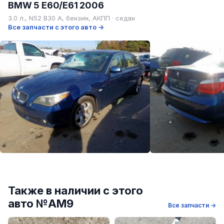
BMW 5 E60/E61 2006
3.0 л., N52 B30 A, бензин, АКПП · седан
Все запчасти с этого авто →
Также в наличии с этого
авто №AM9
Все запчасти →