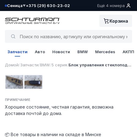
Сеница
+375 (29) 630-23-02
Ещё 4 номера
▼
Ваш склад определён как:
Корзина
Сеница
Да, всё верно
Запчасти
Авто
Новости
BMW
Mercedes
АКПП
Сменить
1 / 2
Домой
/
Запчасти
/
BMW
/
5 серия
/
Блок управления стеклоподъемниками
Фото 1
Фото 2
ПРИМЕЧАНИЕ
Хорошее состояние, честная гарантия, возможна
доставка почтой до дома.
📦 Все товары в наличии на складе в Минске