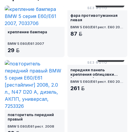
№ E60X-2/13-1
БЕЗ ФОТО
фара противотуманная
левая
BMW 5 E60/E61 рест. E60 2007
крепление бампера
87
BYN
BMW 5 E60/E61 2007
29
BYN
№ E60X-22-2
БЕЗ ФОТО
передняя панель
крепления облицовки
(телевизор)
BMW 5 E60/E61 рест. E60 2007
261
BYN
повторитель передний
правый
BMW 5 E60/E61 рест. 2008