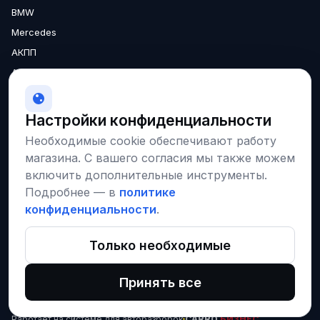
BMW
Mercedes
АКПП
Аксессуары
Двигатели
МКПП
Настройки конфиденциальности
О нас
Необходимые cookie обеспечивают работу
Доставка
магазина. С вашего согласия мы также можем
Гарантия
включить дополнительные инструменты.
Подробнее — в
политике
конфиденциальности
.
Соцсети и площадки
VK
Instagram
Только необходимые
Наши запчасти на CARRO
Принять все
© 2026 · ЧУП «КреативТехнолоджи», УНП 190686702
Работает на системе для авторазборок
CARRO.
БИЗНЕС