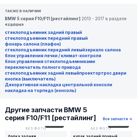
ТАКЖЕ В НАЛИЧИИ
BMW 5 серия F10/F11 [рестайлинг]
2013 - 2017 в разделе
«салон»
стеклоподъемник задний правый
стеклоподъемник передний правый
фонарь салона (плафон)
стеклоподъемник передний левый
зеркало салона
блок управления печки / климат-контроля
блок управления стеклоподъемниками
переключатель полного привода
стеклоподъемник задний левый
проектор
трос двери
кнопка (выключатель)
Декоративная накладка центральной консоли
накладка на торпедо (консоль)
Другие запчасти BMW 5
серия F10/F11 [рестайлинг]
Все запчасти →
№ 74-28
№ 65-142
БЕЗ ФОТО
БЕЗ ФОТО
балка задняя
кулак задний правый