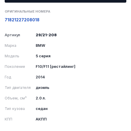
ОРИГИНАЛЬНЫЕ НОМЕРА
7182122
7208018
Артикул
29/21-208
Марка
BMW
Модель
5 серия
Поколение
F10/F11 [рестайлинг]
Год
2014
Тип двигателя
дизель
Объем, см³
2.0 л.
Тип кузова
седан
КПП
АКПП