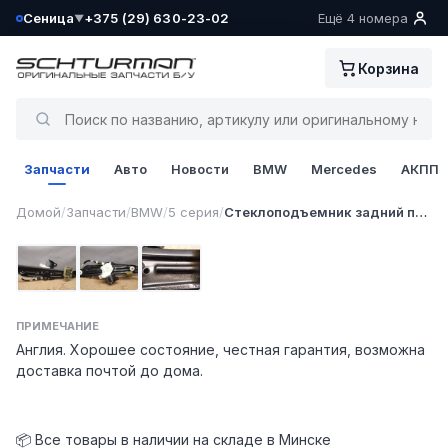
Сеница
+375 (29) 630-23-02
Ещё 4 номера
▼
Ваш склад определён как:
Корзина
Сеница
Да, всё верно
Запчасти
Авто
Новости
BMW
Mercedes
АКПП
Сменить
1 / 3
Домой
/
Запчасти
/
BMW
/
5 серия
/
Стеклоподъемник задний правый
Фото 1
Фото 2
Фото 3
ПРИМЕЧАНИЕ
Англия. Хорошее состояние, честная гарантия, возможна
доставка почтой до дома.
📦 Все товары в наличии на складе в Минске