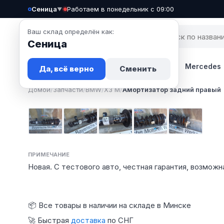
Сеница
·
Работаем в понедельник с 09:00
▼
Ваш склад определён как:
Сеница
Запчасти
Авто
Новости
BMW
Mercedes
Да, всё верно
Сменить
Домой
/
Запчасти
/
BMW
/
X3 M
/
Амортизатор задний правый
Фото 1
Фото 2
Фото 3
Фото 4
Фото 5
ПРИМЕЧАНИЕ
Новая. С тестового авто, честная гарантия, возможн
📦 Все товары в наличии на складе в Минске
🚀 Быстрая
доставка
по СНГ