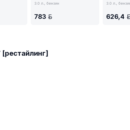
3.0 л., бензин
3.0 л., бензи
783
626,4
YN
BYN
 [рестайлинг]