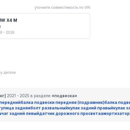
уточните совместимость по VIN
W X4 M
8
9 - 2026
у детали.
нг]
2021 - 2025 в разделе
«подвеска»
 передний
балка подвески передняя (подрамник)
балка подв
тупица задняя
болт развальный
кулак задний правый
кулак з
ычаг задний левый
датчик дорожного просвета
амортизатор