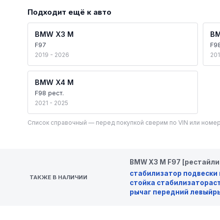
Подходит ещё к авто
BMW X3 M
BM
F97
F9
2019 - 2026
201
BMW X4 M
F98 рест.
2021 - 2025
Список справочный — перед покупкой сверим по VIN или номер
BMW X3 M F97 [рестайли
стабилизатор подвески
ТАКЖЕ В НАЛИЧИИ
стойка стабилизатора
с
рычаг передний левый
р