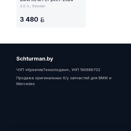
3.0 л., бензин
3 480
BYN
Schturman.by
ЧУП «КреативТехнолоджи», УНП 190686702
Продажа оригинальных б/у запчастей для BMW и
Mercedes