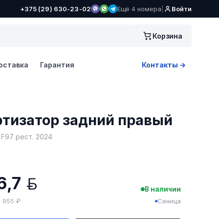
+375 (29) 630-23-02
Ещё 4 номера
|
Войти
Корзина
оставка
Гарантия
Контакты →
тизатор задний правый
F97 рест. 2024
N
6,7
BYN
В наличии
5 955 ₽
Сеница