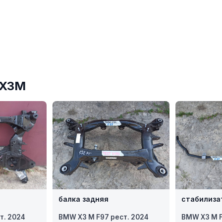
№X3M
балка задняя
стабилиза
т. 2024
BMW X3 M F97 рест. 2024
BMW X3 M F