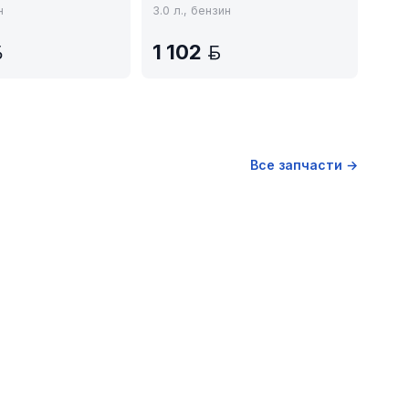
н
3.0 л., бензин
1 102
BYN
BYN
Все запчасти →