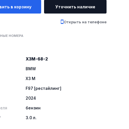
вить в корзину
Уточнить наличие
Открыть на телефоне
НЫЕ НОМЕРА
X3M-68-2
BMW
X3 M
F97 [рестайлинг]
2024
теля
бензин
³
3.0 л.