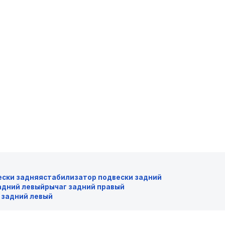
ески задняя
стабилизатор подвески задний
адний левый
рычаг задний правый
 задний левый