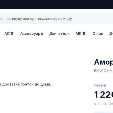
АКПП
Аксессуары
Двигатели
МКПП
О нас
Д
1 / 5
Амор
BMW X3 M 
а доставка почтой до дома.
1 363
BY
1 22
≈ 423 $ · 3