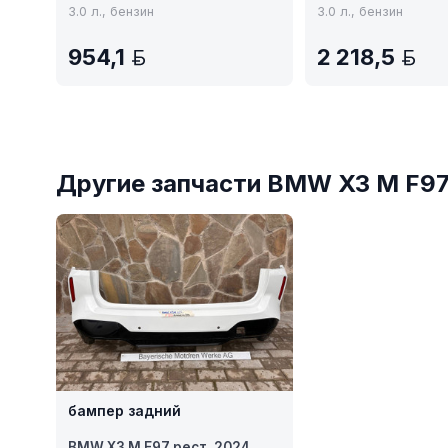
3.0 л., бензин
3.0 л., бензин
954,1
2 218,5
BYN
B
Другие запчасти BMW X3 M F97
бампер задний
BMW X3 M F97 рест. 2024