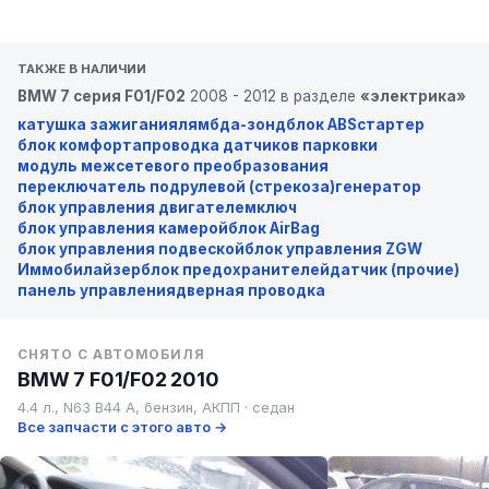
ТАКЖЕ В НАЛИЧИИ
BMW 7 серия F01/F02
2008 - 2012 в разделе
«электрика»
катушка зажигания
лямбда-зонд
блок ABS
стартер
блок комфорта
проводка датчиков парковки
модуль межсетевого преобразования
переключатель подрулевой (стрекоза)
генератор
блок управления двигателем
ключ
блок управления камерой
блок AirBag
блок управления подвеской
блок управления ZGW
Иммобилайзер
блок предохранителей
датчик (прочие)
панель управления
дверная проводка
СНЯТО С АВТОМОБИЛЯ
BMW 7 F01/F02 2010
4.4 л., N63 B44 A, бензин, АКПП · седан
Все запчасти с этого авто →