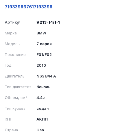
7193398
67617193398
Артикул
V213-14/1-1
Марка
BMW
Модель
7 серия
Поколение
F01/F02
Год
2010
Двигатель
N63 B44 A
Тип двигателя
бензин
Объем, см³
4.4 л.
Тип кузова
седан
КПП
АКПП
Страна
Usa