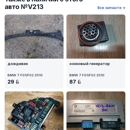
авто №V213
Все запчасти →
дождевик
озоновый генератор
BMW 7 F01/F02 2010
BMW 7 F01/F02 2010
29
87
BYN
BYN