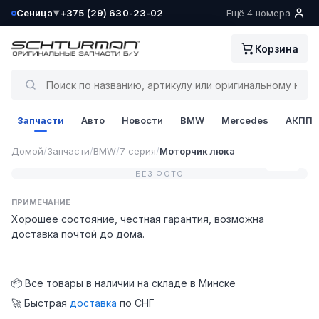
Сеница
+375 (29) 630-23-02
Ещё 4 номера
▼
Ваш склад определён как:
Корзина
Сеница
Да, всё верно
Запчасти
Авто
Новости
BMW
Mercedes
АКПП
Сменить
Домой
/
Запчасти
/
BMW
/
7 серия
/
Моторчик люка
0 / 0
БЕЗ ФОТО
ПРИМЕЧАНИЕ
Хорошее состояние, честная гарантия, возможна
доставка почтой до дома.
📦 Все товары в наличии на складе в Минске
🚀 Быстрая
доставка
по СНГ