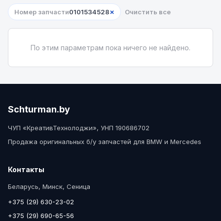
×
Номер запчасти
0101534528
Очистить все
По этим параметрам пока ничего не найдено.
Schturman.by
ЧУП «КреативТехнолоджи», УНП 190686702
Продажа оригинальных б/у запчастей для BMW и Mercedes
Контакты
Беларусь, Минск, Сеница
+375 (29) 630-23-02
+375 (29) 690-65-56