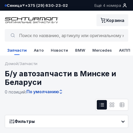
Сеница
+375 (29) 630-23-02
Ещё 4 номера
▼
Ваш склад определён как:
Корзина
Сеница
Да, всё верно
Запчасти
Авто
Новости
BMW
Mercedes
АКПП
Сменить
Домой
/
Запчасти
Б/у автозапчасти в Минске и
Беларуси
По умолчанию
0 позиций:
Фильтры