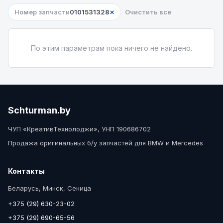
×
Номер запчасти
0101531328
Очистить все
По этим параметрам пока ничего не найдено.
Schturman.by
ЧУП «КреативТехнолоджи», УНП 190686702
Продажа оригинальных б/у запчастей для BMW и Mercedes
Контакты
Беларусь, Минск, Сеница
+375 (29) 630-23-02
+375 (29) 690-65-56