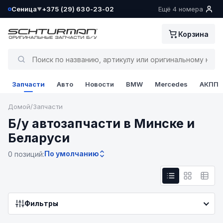
Сеница
+375 (29) 630-23-02
Ещё 4 номера
▼
Ваш склад определён как:
Корзина
Сеница
Да, всё верно
Запчасти
Авто
Новости
BMW
Mercedes
АКПП
Сменить
Домой
/
Запчасти
Б/у автозапчасти в Минске и
Беларуси
По умолчанию
0 позиций:
Фильтры