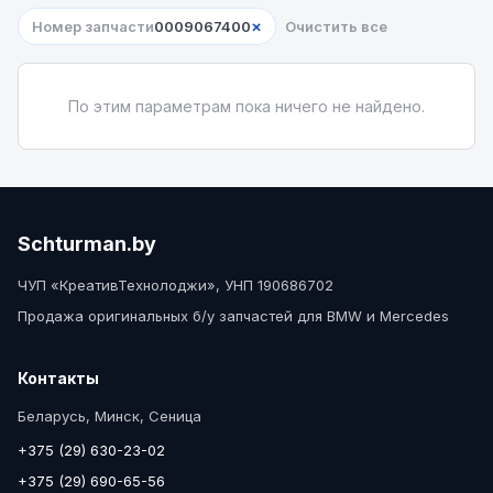
×
Номер запчасти
0009067400
Очистить все
По этим параметрам пока ничего не найдено.
Schturman.by
ЧУП «КреативТехнолоджи», УНП 190686702
Продажа оригинальных б/у запчастей для BMW и Mercedes
Контакты
Беларусь, Минск, Сеница
+375 (29) 630-23-02
+375 (29) 690-65-56