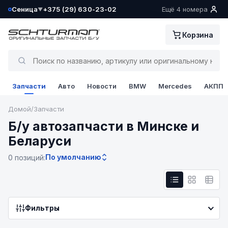
Сеница
+375 (29) 630-23-02
Ещё 4 номера
▼
Ваш склад определён как:
Корзина
Сеница
Да, всё верно
Запчасти
Авто
Новости
BMW
Mercedes
АКПП
Сменить
Домой
/
Запчасти
Б/у автозапчасти в Минске и
Беларуси
По умолчанию
0 позиций:
Фильтры