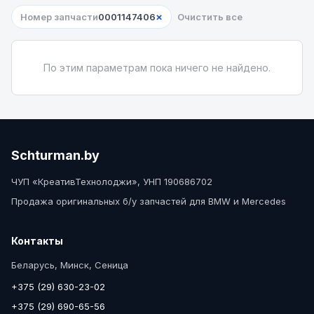
×
Номер запчасти
0001147406
Очистить все
По этим параметрам пока ничего не найдено.
Schturman.by
ЧУП «КреативТехнолоджи», УНП 190686702
Продажа оригинальных б/у запчастей для BMW и Mercedes
Контакты
Беларусь, Минск, Сеница
+375 (29) 630-23-02
+375 (29) 690-65-56