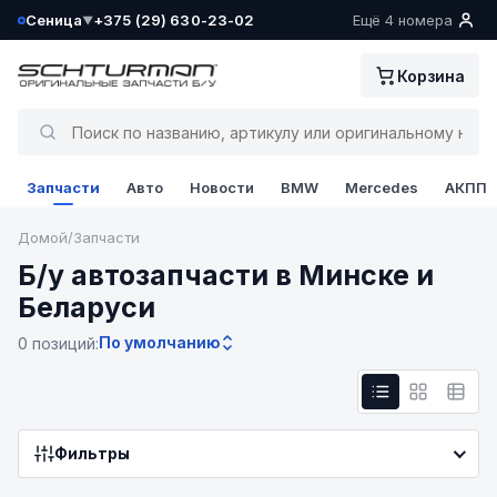
Сеница
+375 (29) 630-23-02
Ещё 4 номера
▼
Ваш склад определён как:
Корзина
Сеница
Да, всё верно
Запчасти
Авто
Новости
BMW
Mercedes
АКПП
Сменить
Домой
/
Запчасти
Б/у автозапчасти в Минске и
Беларуси
По умолчанию
0 позиций:
Фильтры