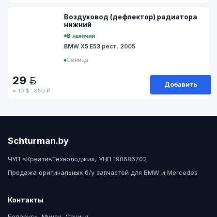
№ 84A20-16/6
Воздуховод (дефлектор) радиатора
нижний
В наличии
BMW X5 E53 рест. 2005
Сеница
29
BYN
Добавить
≈ 10 $ · 850 ₽
Schturman.by
ЧУП «КреативТехнолоджи», УНП 190686702
Продажа оригинальных б/у запчастей для BMW и Mercedes
Контакты
Беларусь, Минск, Сеница