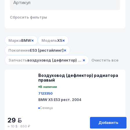
Сбросить фильтры
×
×
Марка
BMW
Модель
X5
×
Поколение
E53 [рестайлинг]
×
Запчасть
воздуховод (дефлектор) радиатора
Очистить все
№ 8/3-20
Воздуховод (дефлектор) радиатора
правый
В наличии
7123350
BMW X5 E53 рест. 2004
Сеница
29
BYN
Добавить
≈ 10 $ · 850 ₽