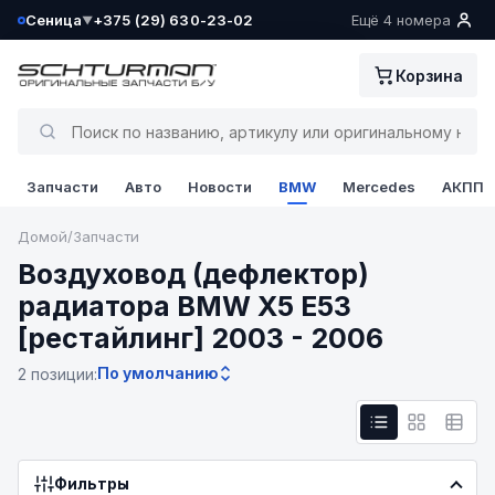
Сеница
+375 (29) 630-23-02
Ещё 4 номера
▼
Ваш склад определён как:
Корзина
Сеница
Да, всё верно
Запчасти
Авто
Новости
BMW
Mercedes
АКПП
Сменить
Домой
/
Запчасти
Воздуховод (дефлектор)
радиатора BMW X5 E53
[рестайлинг] 2003 - 2006
По умолчанию
2 позиции:
Фильтры