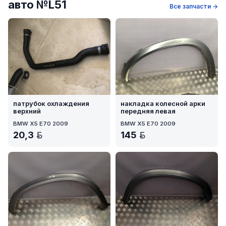
авто №L51
Все запчасти →
патрубок охлаждения
накладка колесной арки
верхний
передняя левая
BMW X5 E70 2009
BMW X5 E70 2009
20,3
145
BYN
BYN