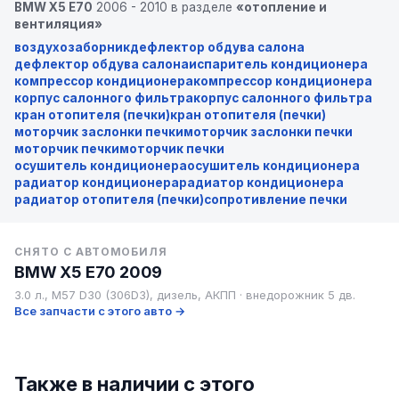
BMW X5 E70
2006 - 2010 в разделе
«отопление и
вентиляция»
воздухозаборник
дефлектор обдува салона
дефлектор обдува салона
испаритель кондиционера
компрессор кондиционера
компрессор кондиционера
корпус салонного фильтра
корпус салонного фильтра
кран отопителя (печки)
кран отопителя (печки)
моторчик заслонки печки
моторчик заслонки печки
моторчик печки
моторчик печки
осушитель кондиционера
осушитель кондиционера
радиатор кондиционера
радиатор кондиционера
радиатор отопителя (печки)
сопротивление печки
СНЯТО С АВТОМОБИЛЯ
BMW X5 E70 2009
3.0 л., M57 D30 (306D3), дизель, АКПП · внедорожник 5 дв.
Все запчасти с этого авто →
Также в наличии с этого