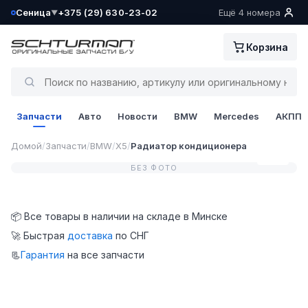
Сеница
+375 (29) 630-23-02
Ещё 4 номера
▼
Ваш склад определён как:
Корзина
Сеница
Да, всё верно
Запчасти
Авто
Новости
BMW
Mercedes
АКПП
Сменить
Домой
/
Запчасти
/
BMW
/
X5
/
Радиатор кондиционера
0 / 0
БЕЗ ФОТО
📦 Все товары в наличии на складе в Минске
🚀 Быстрая
доставка
по СНГ
📃
Гарантия
на все запчасти