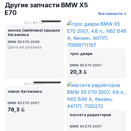
Другие запчасти BMW X5
E70
Все запчасти →
№ 313-24
БЕЗ ФОТО
значок (эмблема) крышки
багажника
BMW X5 E70 2009
Цена не указана
трос двери
BMW X5 E70 2007
20,3
BYN
№ AM8-22/5-1
БЕЗ ФОТО
замок багажника
BMW X5 E70 2007
78,3
BYN
кассета радиаторов
BMW X5 E70 2007