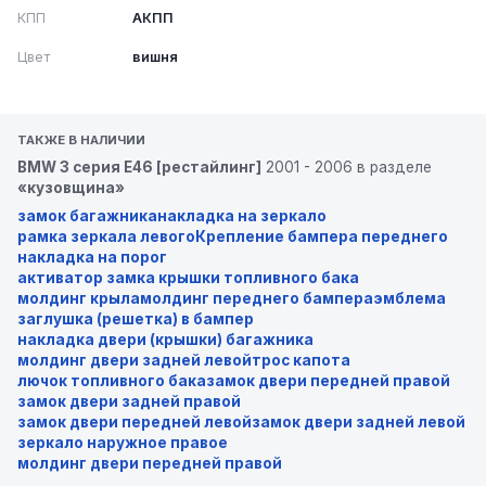
КПП
АКПП
Цвет
вишня
ТАКЖЕ В НАЛИЧИИ
BMW 3 серия E46 [рестайлинг]
2001 - 2006 в разделе
«кузовщина»
замок багажника
накладка на зеркало
рамка зеркала левого
Крепление бампера переднего
накладка на порог
активатор замка крышки топливного бака
молдинг крыла
молдинг переднего бампера
эмблема
заглушка (решетка) в бампер
накладка двери (крышки) багажника
молдинг двери задней левой
трос капота
лючок топливного бака
замок двери передней правой
замок двери задней правой
замок двери передней левой
замок двери задней левой
зеркало наружное правое
молдинг двери передней правой