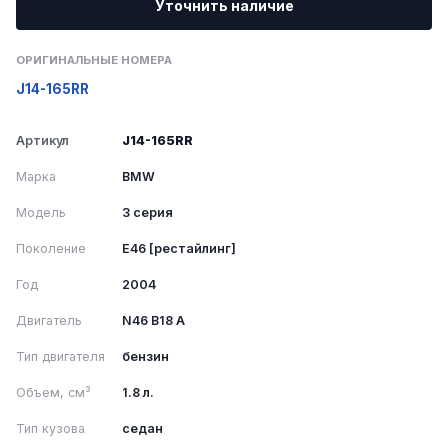
Уточнить наличие
ОРИГИНАЛЬНЫЕ НОМЕРА
J14-165RR
Артикул
J14-165RR
Марка
BMW
Модель
3 серия
Поколение
E46 [рестайлинг]
Год
2004
Двигатель
N46 B18 A
Тип двигателя
бензин
Объем, см³
1.8 л.
Тип кузова
седан