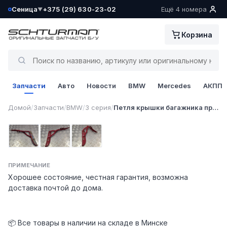
Сеница
+375 (29) 630-23-02
Ещё 4 номера
▼
Ваш склад определён как:
Корзина
Сеница
Да, всё верно
Запчасти
Авто
Новости
BMW
Mercedes
АКПП
Сменить
1 / 3
Домой
/
Запчасти
/
BMW
/
3 серия
/
Петля крышки багажника правая
Фото 1
Фото 2
Фото 3
ПРИМЕЧАНИЕ
Хорошее состояние, честная гарантия, возможна
доставка почтой до дома.
📦 Все товары в наличии на складе в Минске