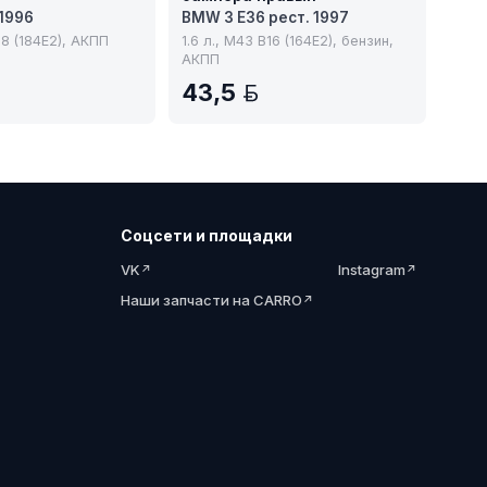
1996
BMW 3 E36 рест. 1997
18 (184E2), АКПП
1.6 л., M43 B16 (164E2), бензин,
АКПП
43,5
BYN
BYN
Соцсети и площадки
VK
Instagram
Наши запчасти на CARRO