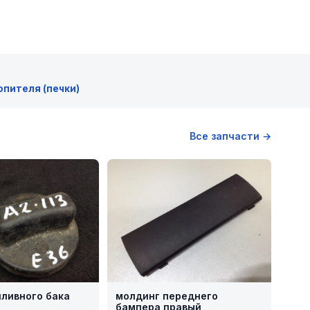
опителя (печки)
Все запчасти →
пливного бака
молдинг переднего
бампера правый