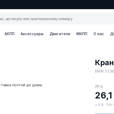
АКПП
Аксессуары
Двигатели
МКПП
О нас
Д
1 / 4
Кран
BMW 3 E36
тавка почтой до дома.
29
BYN
26,
≈ 9 $ · 765