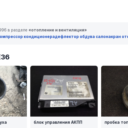
1996 в разделе
«отопление и вентиляция»
омпрессор кондиционера
дефлектор обдува салона
кран от
E36
уха
блок управления АКПП
пробка то