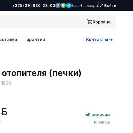
+375 (29) 630-23-02
Ещё 4 номера
|
Войти
Корзина
оставка
Гарантия
Контакты →
 отопителя (печки)
 1996
1
BYN
В наличии
 ₽
Сеница