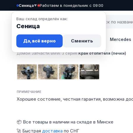
Сеница
·
Работаем в понедельник с 09:00
▼
Ваш склад определён как:
Сеница
Запчасти
Авто
Новости
BMW
Mercedes
Да, всё верно
Сменить
Домой
/
Запчасти
/
BMW
/
3 серия
/
Кран отопителя (печки)
Фото 1
Фото 2
Фото 3
Фото 4
ПРИМЕЧАНИЕ
Хорошее состояние, честная гарантия, возможна дос
📦 Все товары в наличии на складе в Минске
🚀 Быстрая
доставка
по СНГ