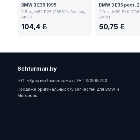
BMW 3 E36 1995
BMW 3 E36 рест. 
2.5 л., M50 B25 (256S2), бензин,
2.0 л., M50 B20 (206
АКПП
АКПП
104,4
50,75
BYN
BY
Schturman.by
ЧУП «КреативТехнолоджи», УНП 190686702
Продажа оригинальных б/у запчастей для BMW и
Mercedes