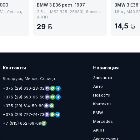
2000
BMW 3 E36 рест. 1997
BMW 3 E36 
S1), бензин,
2.5 л., M52 B25 (256S3), бензин,
1.8 л., M43 B
АКПП
14,5
29
N
BYN
Контакты
Навигация
Запчасти
Беларусь, Минск, Сеница
Авто
+375 (29) 630-23-02
Новости
+375 (29) 690-65-56
Контакты
+375 (29) 614-50-89
BMW
+375 (29) 777-74-73
Mercedes
+7 (915) 652-69-69
АКПП
Аксессуары