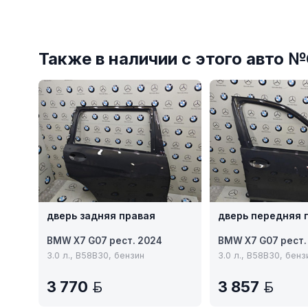
Также в наличии с этого авто 
дверь задняя правая
дверь передняя 
BMW X7 G07 рест. 2024
BMW X7 G07 рест.
3.0 л., B58B30, бензин
3.0 л., B58B30, бенз
3 770
3 857
BYN
BY