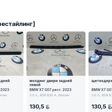
рестайлинг]
адней
молдинг двери задней
щеткодерж
левой
 2023
BMW X7 G07 рест. 2023
BMW X7 G07
ензин
3.0 л., B58 B30 A, бензин
3.0 л., B58 
130,5
130,5
BYN