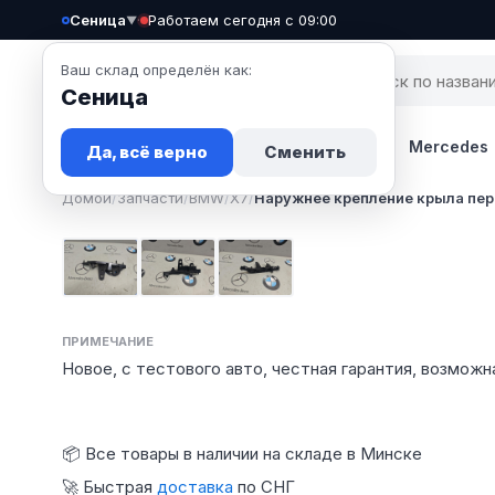
Сеница
·
Работаем сегодня с 09:00
▼
Ваш склад определён как:
Сеница
Запчасти
Авто
Новости
BMW
Mercedes
Да, всё верно
Сменить
Домой
/
Запчасти
/
BMW
/
X7
/
Наружнее крепление крыла пер
Фото 1
Фото 2
Фото 3
ПРИМЕЧАНИЕ
Новое, с тестового авто, честная гарантия, возможн
📦 Все товары в наличии на складе в Минске
🚀 Быстрая
доставка
по СНГ