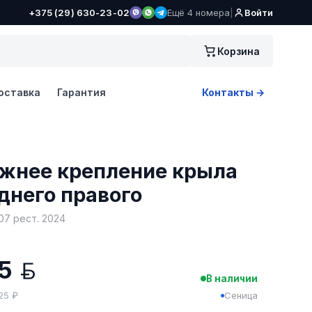
+375 (29) 630-23-02
Ещё 4 номера
|
Войти
Корзина
оставка
Гарантия
Контакты →
жнее крепление крыла
днего правого
7 рест. 2024
,5
BYN
В наличии
525 ₽
Сеница