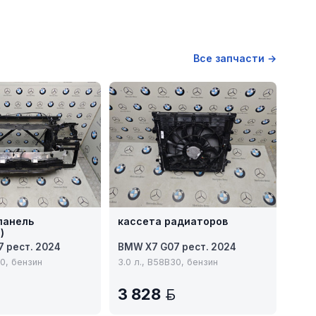
Все запчасти →
панель
кассета радиаторов
)
 рест. 2024
BMW X7 G07 рест. 2024
30, бензин
3.0 л., B58B30, бензин
3 828
BYN
BYN