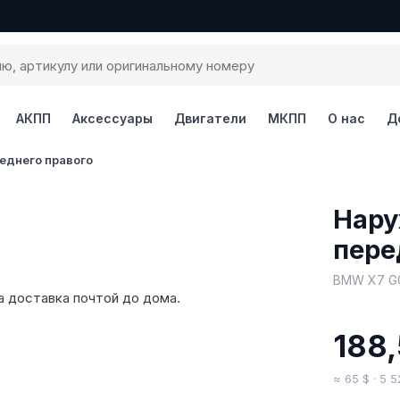
АКПП
Аксессуары
Двигатели
МКПП
О нас
Д
еднего правого
1 / 3
Нару
пере
BMW X7 G0
а доставка почтой до дома.
188
≈ 65 $ · 5 