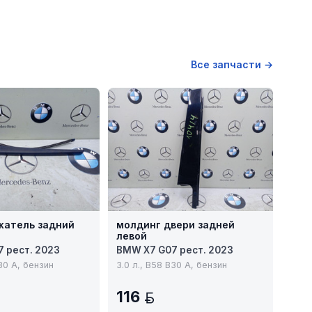
Все запчасти →
атель задний
молдинг двери задней
левой
 рест. 2023
BMW X7 G07 рест. 2023
B30 A, бензин
3.0 л., B58 B30 A, бензин
116
BYN
BYN