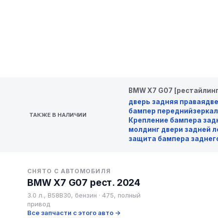
BMW X7 G07 [рестайлинг
дверь задняя правая
две
бампер передний
зеркал
ТАКЖЕ В НАЛИЧИИ
Крепление бампера зад
молдинг двери задней л
защита бампера заднег
СНЯТО С АВТОМОБИЛЯ
BMW X7 G07 рест. 2024
3.0 л., B58B30, бензин · 475, полный
привод
Все запчасти с этого авто →