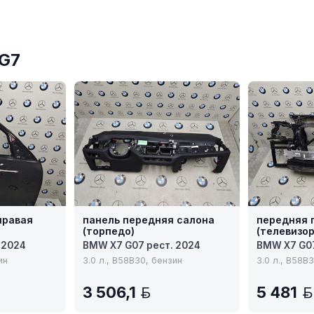
№G7
правая
панель передняя салона
передняя 
(торпедо)
(телевизор
 2024
BMW X7 G07 рест. 2024
BMW X7 G07
ин
3.0 л., B58B30, бензин
3.0 л., B58B
3 506,1
5 481
N
BYN