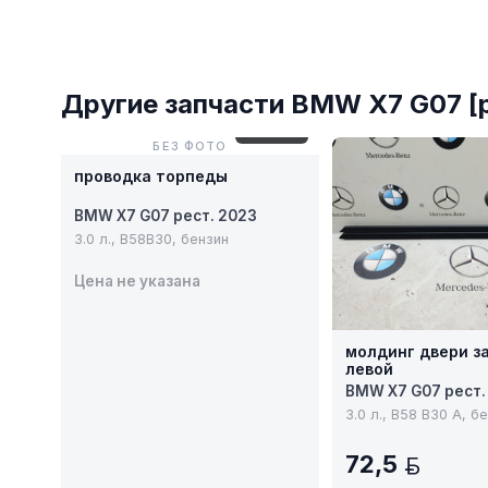
Другие запчасти BMW X7 G07 [
№ 1017-5
БЕЗ ФОТО
проводка торпеды
BMW X7 G07 рест. 2023
3.0 л., B58B30, бензин
Цена не указана
молдинг двери з
левой
BMW X7 G07 рест.
3.0 л., B58 B30 A, б
72,5
BYN