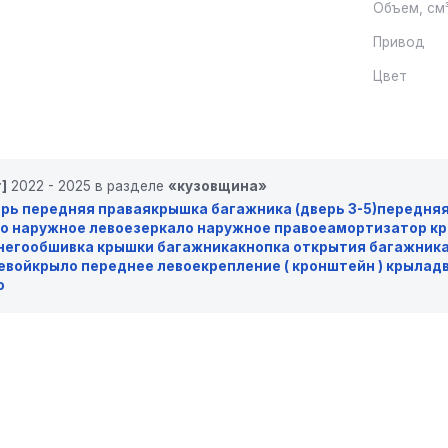
Объем, см
Привод
Цвет
]
2022 - 2025 в разделе
«кузовщина»
рь передняя правая
крышка багажника (дверь 3-5)
передняя
о наружное левое
зеркало наружное правое
амортизатор кр
него
обшивка крышки багажника
кнопка открытия багажник
евой
крыло переднее левое
крепление ( кронштейн ) крыла
д
о