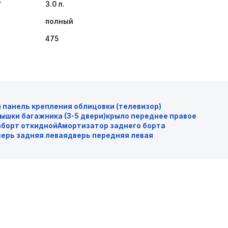
³
3.0 л.
полный
475
 панель крепления облицовки (телевизор)
ышки багажника (3-5 двери)
крыло переднее правое
а
борт откидной
Амортизатор заднего борта
верь задняя левая
дверь передняя левая