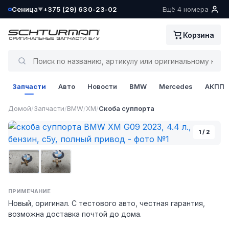
Сеница
+375 (29) 630-23-02
Ещё 4 номера
▼
Ваш склад определён как:
Корзина
Сеница
Да, всё верно
Запчасти
Авто
Новости
BMW
Mercedes
АКПП
Сменить
Домой
/
Запчасти
/
BMW
/
XM
/
Скоба суппорта
1 / 2
Фото 1
Фото 2
ПРИМЕЧАНИЕ
Новый, оригинал. С тестового авто, честная гарантия,
возможна доставка почтой до дома.