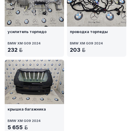
усилитель торпедо
проводка торпеды
BMW XM G09 2024
BMW XM G09 2024
232
203
BYN
BYN
крышка багажника
BMW XM G09 2024
5 655
BYN