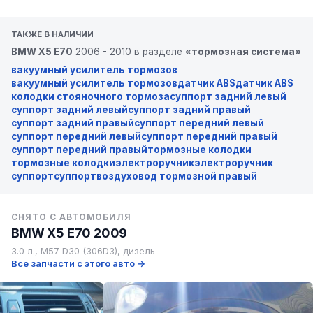
ТАКЖЕ В НАЛИЧИИ
BMW X5 E70
2006 - 2010 в разделе
«тормозная система»
вакуумный усилитель тормозов
вакуумный усилитель тормозов
датчик ABS
датчик ABS
колодки стояночного тормоза
суппорт задний левый
суппорт задний левый
суппорт задний правый
суппорт задний правый
суппорт передний левый
суппорт передний левый
суппорт передний правый
суппорт передний правый
тормозные колодки
тормозные колодки
электроручник
электроручник
суппорт
суппорт
воздуховод тормозной правый
СНЯТО С АВТОМОБИЛЯ
BMW X5 E70 2009
3.0 л., M57 D30 (306D3), дизель
Все запчасти с этого авто →