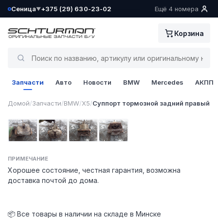
Сеница
+375 (29) 630-23-02
Ещё 4 номера
▼
Ваш склад определён как:
Корзина
Сеница
Да, всё верно
Запчасти
Авто
Новости
BMW
Mercedes
АКПП
Сменить
1 / 4
Домой
/
Запчасти
/
BMW
/
X5
/
Суппорт тормозной задний правый
Фото 1
Фото 2
Фото 3
Фото 4
ПРИМЕЧАНИЕ
Хорошее состояние, честная гарантия, возможна
доставка почтой до дома.
📦 Все товары в наличии на складе в Минске