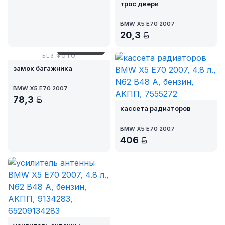
трос двери
BMW X5 E70 2007
20,3
BYN
№ AM8-22/5-1
БЕЗ ФОТО
замок багажника
BMW X5 E70 2007
78,3
BYN
кассета радиаторов
BMW X5 E70 2007
406
BYN