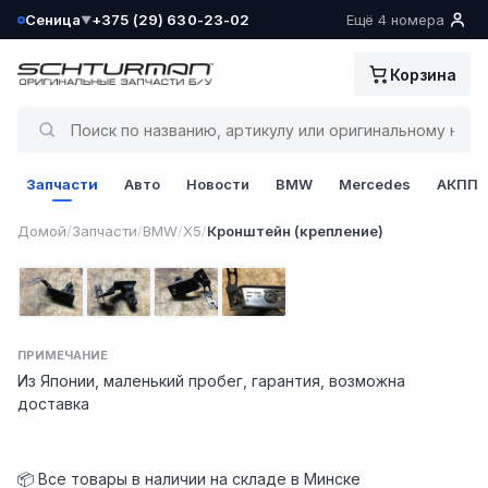
Сеница
+375 (29) 630-23-02
Ещё 4 номера
▼
Ваш склад определён как:
Корзина
Сеница
Да, всё верно
Запчасти
Авто
Новости
BMW
Mercedes
АКПП
Сменить
1 / 4
Домой
/
Запчасти
/
BMW
/
X5
/
Кронштейн (крепление)
Фото 1
Фото 2
Фото 3
Фото 4
ПРИМЕЧАНИЕ
Из Японии, маленький пробег, гарантия, возможна
доставка
📦 Все товары в наличии на складе в Минске