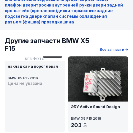
плафон двери
тросик внутренней ручки двери задней
кронштейн (крепление)
диски тормозные задние
подсветка двери
клапан системы охлаждения
разъем (фишка) проводки
шина
Другие запчасти BMW X5
F15
Все запчасти →
№ 52-76
БЕЗ ФОТО
накладка на порог левая
BMW X5 F15 2016
Цена не указана
ЭБУ Active Sound Design
BMW X5 F15 2018
203
BYN