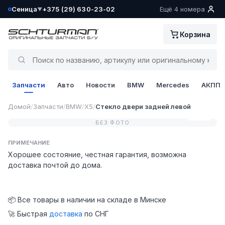
Сеница
+375 (29) 630-23-02
Ещё 4 номера
▼
Ваш склад определён как:
Корзина
Сеница
Да, всё верно
Запчасти
Авто
Новости
BMW
Mercedes
АКПП
Сменить
Домой
/
Запчасти
/
BMW
/
X5
/
Стекло двери задней левой
0 / 0
БЕЗ ФОТО
ПРИМЕЧАНИЕ
Хорошее состояние, честная гарантия, возможна
доставка почтой до дома.
📦 Все товары в наличии на складе в Минске
🚀 Быстрая
доставка
по СНГ