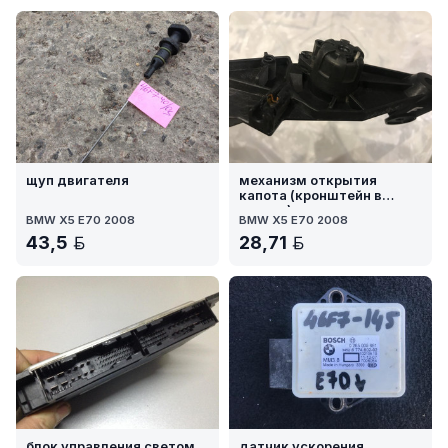
щуп двигателя
механизм открытия
капота (кронштейн в
салоне)
BMW X5 E70 2008
BMW X5 E70 2008
43,5
28,71
BYN
BYN
блок управления светом
датчик ускорения