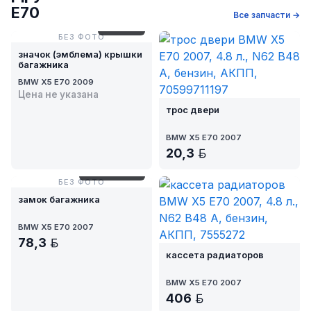
E70
Все запчасти →
№ 313-24
БЕЗ ФОТО
значок (эмблема) крышки
багажника
BMW X5 E70 2009
Цена не указана
трос двери
BMW X5 E70 2007
20,3
BYN
№ AM8-22/5-1
БЕЗ ФОТО
замок багажника
BMW X5 E70 2007
78,3
BYN
кассета радиаторов
BMW X5 E70 2007
406
BYN