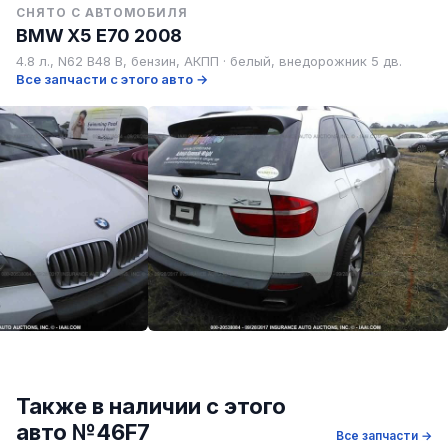
СНЯТО С АВТОМОБИЛЯ
BMW X5 E70 2008
4.8 л., N62 B48 B, бензин, АКПП · белый, внедорожник 5 дв.
Все запчасти с этого авто →
Также в наличии с этого
авто №46F7
Все запчасти →