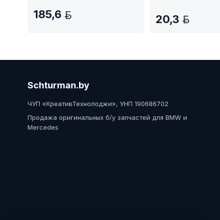
185,6
BYN
20,3
BYN
Schturman.by
ЧУП «КреативТехнолоджи», УНП 190686702
Продажа оригинальных б/у запчастей для BMW и
Mercedes