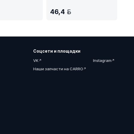
46,4
BYN
BYN
Соцсети и площадки
VK
Instagram
Наши запчасти на CARRO