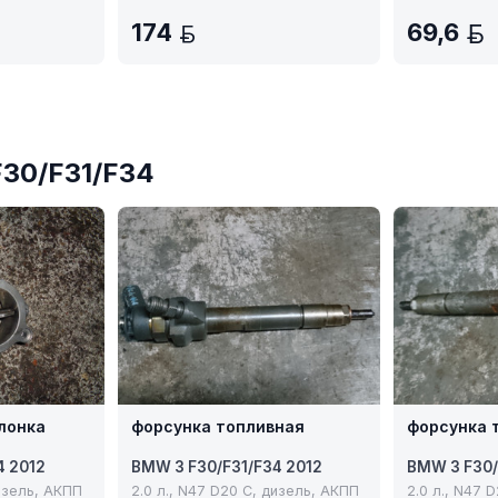
174
69,6
N
BYN
F30/F31/F34
лонка
форсунка топливная
форсунка 
4 2012
BMW 3 F30/F31/F34 2012
BMW 3 F30/
дизель, АКПП
2.0 л., N47 D20 C, дизель, АКПП
2.0 л., N47 