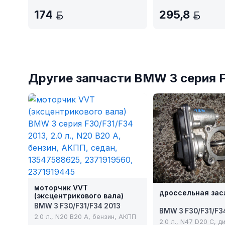
174
295,8
BYN
BY
Другие запчасти BMW 3 серия 
моторчик VVT
дроссельная зас
(эксцентрикового вала)
BMW 3 F30/F31/F34 2013
BMW 3 F30/F31/F3
2.0 л., N20 B20 A, бензин, АКПП
2.0 л., N47 D20 C, 