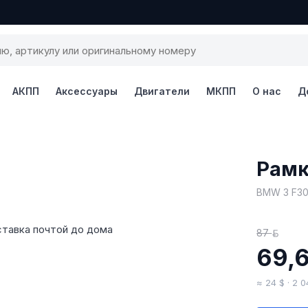
АКПП
Аксессуары
Двигатели
МКПП
О нас
Д
1 / 3
Рамк
BMW 3 F30
ставка почтой до дома
87
BYN
69,
≈ 24 $ · 2 