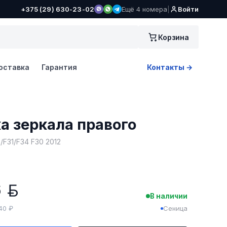
+375 (29) 630-23-02
Ещё 4 номера
|
Войти
Корзина
оставка
Гарантия
Контакты →
а зеркала правого
/F31/F34 F30 2012
6
BYN
В наличии
040 ₽
Сеница