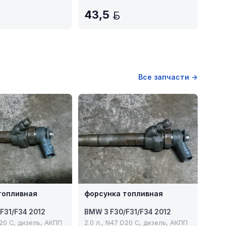
43,5
BYN
BYN
Все запчасти →
топливная
форсунка топливная
F31/F34 2012
BMW 3 F30/F31/F34 2012
D20 C, дизель, АКПП
2.0 л., N47 D20 C, дизель, АКПП