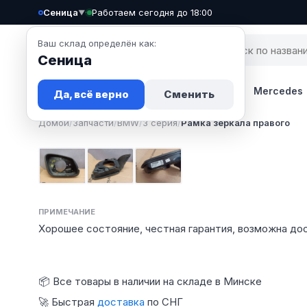
Сеница
·
Работаем сегодня до 18:00
▼
Ваш склад определён как:
Сеница
Запчасти
Авто
Новости
BMW
Mercedes
Да, всё верно
Сменить
Домой
/
Запчасти
/
BMW
/
3 серия
/
Рамка зеркала правого
Фото 1
Фото 2
Фото 3
ПРИМЕЧАНИЕ
Хорошее состояние, честная гарантия, возможна до
📦 Все товары в наличии на складе в Минске
🚀 Быстрая
доставка
по СНГ