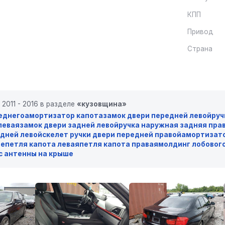
КПП
Привод
Страна
2011 - 2016 в разделе
«кузовщина»
еднего
амортизатор капота
замок двери передней левой
руч
левая
замок двери задней левой
ручка наружная задняя пра
едней левой
скелет ручки двери передней правой
амортизато
ое
петля капота левая
петля капота правая
молдинг лобового
с антенны на крыше