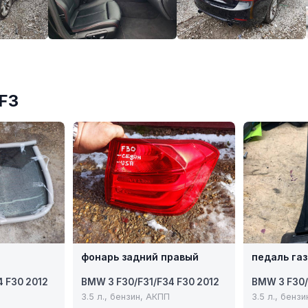
№F3
фонарь задний правый
педаль га
4 F30 2012
BMW 3 F30/F31/F34 F30 2012
BMW 3 F30/
3.5 л., бензин, АКПП
3.5 л., бенз