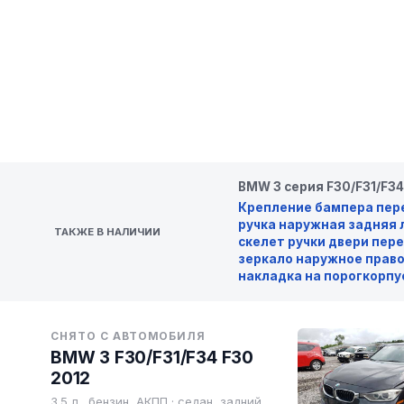
BMW 3 серия F30/F31/F34
Крепление бампера пер
ручка наружная задняя 
ТАКЖЕ В НАЛИЧИИ
скелет ручки двери пер
зеркало наружное прав
накладка на порог
корпу
СНЯТО С АВТОМОБИЛЯ
BMW 3 F30/F31/F34 F30
2012
3.5 л., бензин, АКПП · седан, задний