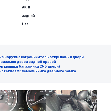
АКПП
задний
Usa
ка наружная
ограничитель открывания двери
вая
замок двери задней правой
р крышки багажника (3-5 двери)
 стекла
эмблема
личинка дверного замка