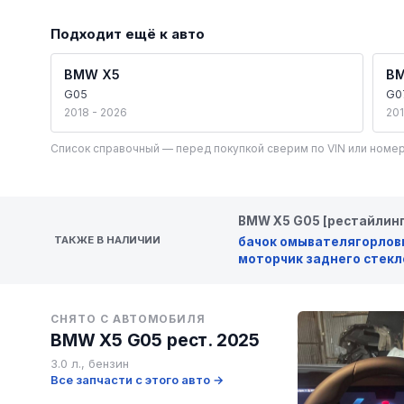
Подходит ещё к авто
BMW X5
B
G05
G0
2018 - 2026
201
Список справочный — перед покупкой сверим по VIN или номер
BMW X5 G05 [рестайлинг
ТАКЖЕ В НАЛИЧИИ
бачок омывателя
горлов
моторчик заднего стекл
СНЯТО С АВТОМОБИЛЯ
BMW X5 G05 рест. 2025
3.0 л., бензин
Все запчасти с этого авто →