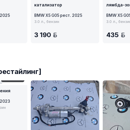
катализатор
лямбда-зо
 2025
BMW X5 G05 рест. 2025
BMW X5 G05
3.0 л., бензин
3.0 л., бензи
3 190
435
N
BYN
рестайлинг]
№ 246-396
ТО
дения
 2023
нзин