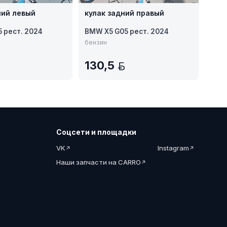
ний левый
кулак задний правый
 рест. 2024
BMW X5 G05 рест. 2024
бензин
130,5
BYN
BYN
Соцсети и площадки
VK
Instagram
Наши запчасти на CARRO