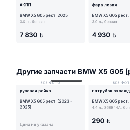
АКПП
фара левая
BMW X5 G05 рест. 2025
BMW X5 G05 рест.
3.0 л., бензин
3.0 л., бензин
7 830
4 930
BYN
BY
Другие запчасти BMW X5 G05 [
№ 59-27-95R69
БЕЗ ФОТО
БЕЗ ФО
рулевая рейка
патрубок охлаж
BMW X5 G05 рест. (2023 -
BMW X5 G05 рест.
2025)
4.4 л., S68B44A, бе
290
BYN
Цена не указана