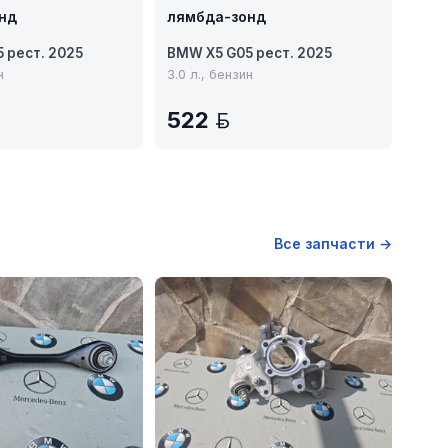
нд
лямбда-зонд
 рест. 2025
BMW X5 G05 рест. 2025
н
3.0 л., бензин
522
BYN
BYN
Все запчасти →