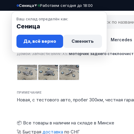
Сеница
·
Работаем сегодня до 18:00
▼
Ваш склад определён как:
Сеница
Запчасти
Авто
Новости
BMW
Mercedes
Да, всё верно
Сменить
Домой
/
Запчасти
/
BMW
/
X5
/
Моторчик заднего стеклоочист
Фото 1
Фото 2
Фото 3
ПРИМЕЧАНИЕ
Новая, с тестового авто, пробег 300км, честная гар
📦 Все товары в наличии на складе в Минске
🚀 Быстрая
доставка
по СНГ