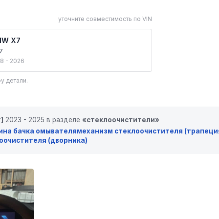
уточните совместимость по VIN
MW X7
7
8 - 2026
у детали.
]
2023 - 2025 в разделе
«стеклоочистители»
ина бачка омывателя
механизм стеклоочистителя (трапеци
оочистителя (дворника)