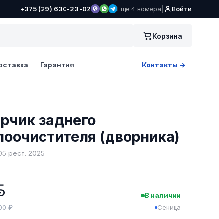
+375 (29) 630-23-02
Ещё 4 номера
|
Войти
Корзина
оставка
Гарантия
Контакты →
рчик заднего
лоочистителя (дворника)
5 рест. 2025
BYN
В наличии
400 ₽
Сеница