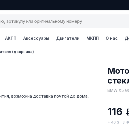
АКПП
Аксессуары
Двигатели
МКПП
О нас
Д
ителя (дворника)
1 / 3
Мото
стек
BMW X5 G0
антия, возможна доставка почтой до дома.
116
≈ 40 $ · 3 