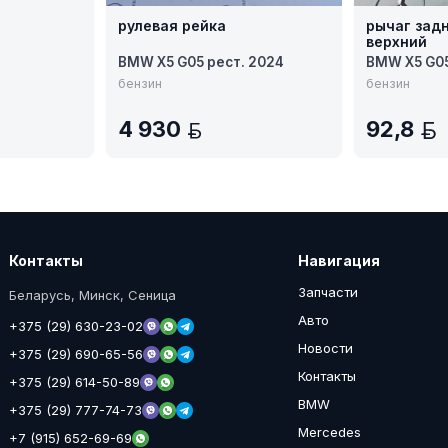
рулевая рейка
рычаг зад
верхний
BMW X5 G05 рест. 2024
BMW X5 G05
бензин
бензин
4 930
92,8
BYN
Контакты
Навигация
Запчасти
Беларусь, Минск, Сеница
Авто
+375 (29) 630-23-02
Новости
+375 (29) 690-65-56
Контакты
+375 (29) 614-50-89
BMW
+375 (29) 777-74-73
Mercedes
+7 (915) 652-69-69