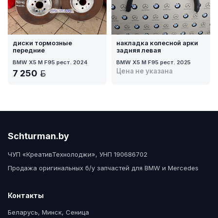
диски тормозные
накладка колесной арки
передние
задняя левая
BMW X5 M F95 рест. 2024
BMW X5 M F95 рест. 2025
Цена не указана
7 250
BYN
Schturman.by
ЧУП «КреативТехнолоджи», УНП 190686702
Продажа оригинальных б/у запчастей для BMW и Mercedes
Контакты
Беларусь, Минск, Сеница