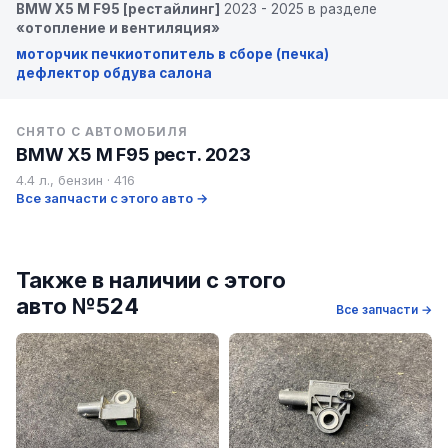
BMW X5 M F95 [рестайлинг]
2023 - 2025 в разделе
«отопление и вентиляция»
моторчик печки
отопитель в сборе (печка)
дефлектор обдува салона
СНЯТО С АВТОМОБИЛЯ
BMW X5 M F95 рест. 2023
4.4 л., бензин · 416
Все запчасти с этого авто →
Также в наличии с этого
авто №524
Все запчасти →