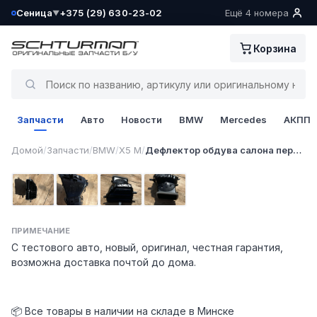
Сеница
+375 (29) 630-23-02
Ещё 4 номера
▼
Ваш склад определён как:
Корзина
Сеница
Да, всё верно
Запчасти
Авто
Новости
BMW
Mercedes
АКПП
Сменить
1 / 4
Домой
/
Запчасти
/
BMW
/
X5 M
/
Дефлектор обдува салона передний правый верхний
Фото 1
Фото 2
Фото 3
Фото 4
ПРИМЕЧАНИЕ
С тестового авто, новый, оригинал, честная гарантия,
возможна доставка почтой до дома.
📦 Все товары в наличии на складе в Минске