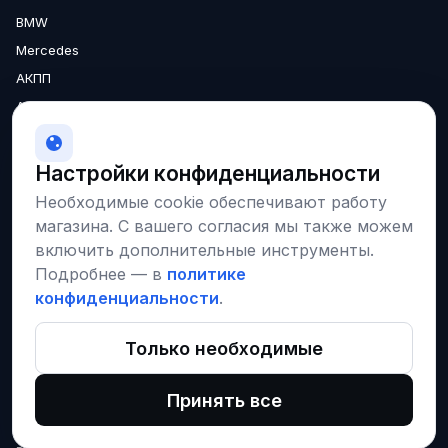
BMW
Mercedes
АКПП
Аксессуары
Двигатели
МКПП
Настройки конфиденциальности
О нас
Необходимые cookie обеспечивают работу
Доставка
магазина. С вашего согласия мы также можем
Гарантия
включить дополнительные инструменты.
Подробнее — в
политике
конфиденциальности
.
Соцсети и площадки
VK
Instagram
Только необходимые
Наши запчасти на CARRO
Принять все
© 2026 · ЧУП «КреативТехнолоджи», УНП 190686702