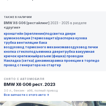
ТАКЖЕ В НАЛИЧИИ
BMW X6 G06 [рестайлинг]
2023 - 2025 в разделе
«другие»
кронштейн (крепление)
подсветка двери
шумоизоляция (термозащита)
распорка кузова
трубка вентиляции бака
воздуховод тормозного механизма
воздуховод печки
кнопка стеклоподъемника двери
трубка вакуумная
крючок крепежный
разъем (фишка) проводки
Накладка (сетка) динамика
рамка проекции в торпедо
провод с генератора на стартер
СНЯТО С АВТОМОБИЛЯ
BMW X6 G06 рест. 2023
3.0 л., бензин · a96, полный привод
Все запчасти с этого авто →