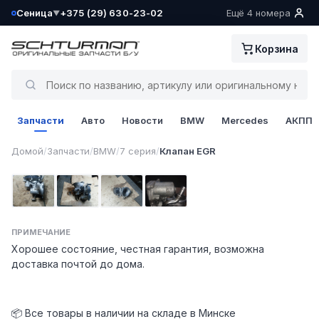
Сеница
+375 (29) 630-23-02
Ещё 4 номера
▼
Ваш склад определён как:
Корзина
Сеница
Да, всё верно
Запчасти
Авто
Новости
BMW
Mercedes
АКПП
Сменить
1 / 4
Домой
/
Запчасти
/
BMW
/
7 серия
/
Клапан EGR
Фото 1
Фото 2
Фото 3
Фото 4
ПРИМЕЧАНИЕ
Хорошее состояние, честная гарантия, возможна
доставка почтой до дома.
📦 Все товары в наличии на складе в Минске