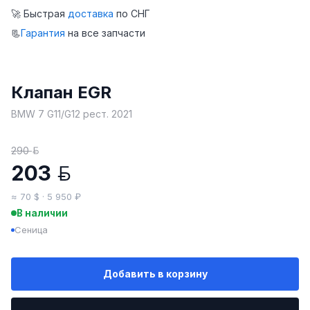
🚀 Быстрая
доставка
по СНГ
📃
Гарантия
на все запчасти
Клапан EGR
BMW 7 G11/G12 рест. 2021
290
BYN
203
BYN
≈ 70 $ · 5 950 ₽
В наличии
Сеница
Добавить в корзину