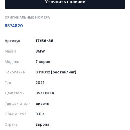
Уточнить наличие
ОРИГИНАЛЬНЫЕ НОМЕРА
8574820
Артикул
17/56-38
Марка
BMW
Модель
7 серия
Поколение
G11/G12 [рестайлинг]
Год
2021
Двигатель
B57 D30 A
Тип двигателя
дизель
Объем, см³
3.0 л.
Страна
Европа