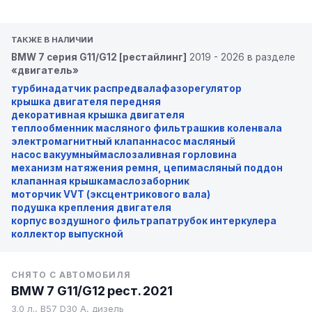
ТАКЖЕ В НАЛИЧИИ
BMW 7 серия G11/G12 [рестайлинг]
2019 - 2026 в разделе
«двигатель»
турбина
датчик распредвала
фазорегулятор
крышка двигателя передняя
декоративная крышка двигателя
теплообменник масляного фильтра
шкив коленвала
электромагнитный клапан
насос масляный
насос вакуумный
маслозаливная горловина
механизм натяжения ремня, цепи
масляный поддон
клапанная крышка
маслозаборник
моторчик VVT (эксцентрикового вала)
подушка крепления двигателя
корпус воздушного фильтра
патрубок интеркулера
коллектор выпускной
СНЯТО С АВТОМОБИЛЯ
BMW 7 G11/G12 рест. 2021
3.0 л., B57 D30 A, дизель