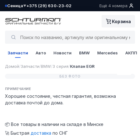
Сеница
+375 (29) 630-23-02
Ещё 4 номера
▼
Ваш склад определён как:
Корзина
Сеница
Да, всё верно
Запчасти
Авто
Новости
BMW
Mercedes
АКПП
Сменить
Домой
/
Запчасти
/
BMW
/
3 серия
/
Клапан EGR
0 / 0
БЕЗ ФОТО
ПРИМЕЧАНИЕ
Хорошее состояние, честная гарантия, возможна
доставка почтой до дома.
📦 Все товары в наличии на складе в Минске
🚀 Быстрая
доставка
по СНГ