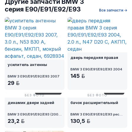
Другие запчасти BMW 3
серия E90/E91/E92/E93
Все запчасти →
дверь передняя правая
усилитель антенны
BMW 3 E90/E91/E92/E93 2004
145
BMW 3 E90/E91/E92/E93 2007
BYN
29
BYN
№ 29/27-203
№ L1-19-1
БЕЗ ФОТО
БЕЗ ФОТО
динамик двери задней
бачок расширительный
BMW 3 E90/E91/E92/E93 (2004 - 2010)
BMW 3 E90/E91/E92/E93 рест. 2008
23,2
130,5
BYN
BYN