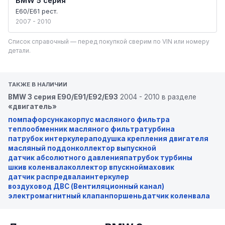
BMW 5 серия
E60/E61 рест.
2007 - 2010
Список справочный — перед покупкой сверим по VIN или номеру
детали.
ТАКЖЕ В НАЛИЧИИ
BMW 3 серия E90/E91/E92/E93
2004 - 2010 в разделе
«двигатель»
помпа
форсунка
корпус масляного фильтра
теплообменник масляного фильтра
турбина
патрубок интеркулера
подушка крепления двигателя
масляный поддон
коллектор выпускной
датчик абсолютного давления
патрубок турбины
шкив коленвала
коллектор впускной
маховик
датчик распредвала
интеркулер
воздуховод ДВС (Вентиляционный канал)
электромагнитный клапан
поршень
датчик коленвала