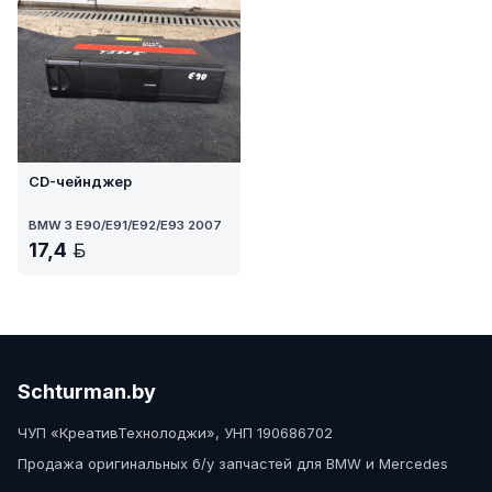
CD-чейнджер
BMW 3 E90/E91/E92/E93 2007
17,4
BYN
Schturman.by
ЧУП «КреативТехнолоджи», УНП 190686702
Продажа оригинальных б/у запчастей для BMW и Mercedes