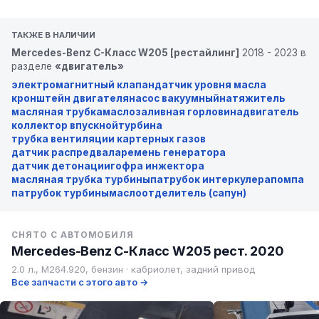
ТАКЖЕ В НАЛИЧИИ
Mercedes-Benz C-Класс W205 [рестайлинг]
2018 - 2023 в
разделе
«двигатель»
электромагнитный клапан
датчик уровня масла
кронштейн двигателя
насос вакуумный
натяжитель
масляная трубка
маслозаливная горловина
двигатель
коллектор впускной
турбина
трубка вентиляции картерных газов
датчик распредвала
ремень генератора
датчик детонации
гофра инжектора
масляная трубка турбины
патрубок интеркулера
помпа
патрубок турбины
маслоотделитель (сапун)
СНЯТО С АВТОМОБИЛЯ
Mercedes-Benz C-Класс W205 рест. 2020
2.0 л., M264.920, бензин · кабриолет, задний привод
Все запчасти с этого авто →