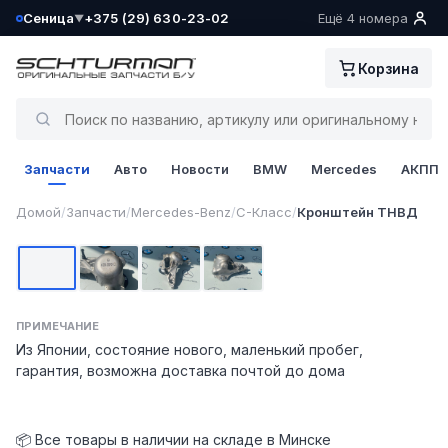
Сеница
+375 (29) 630-23-02
Ещё 4 номера
▼
Ваш склад определён как:
Корзина
Сеница
Да, всё верно
Запчасти
Авто
Новости
BMW
Mercedes
АКПП
Сменить
1 / 4
Домой
/
Запчасти
/
Mercedes-Benz
/
C-Класс
/
Кронштейн ТНВД
Фото 1
Фото 2
Фото 3
Фото 4
ПРИМЕЧАНИЕ
Из Японии, состояние нового, маленький пробег,
гарантия, возможна доставка почтой до дома
📦 Все товары в наличии на складе в Минске