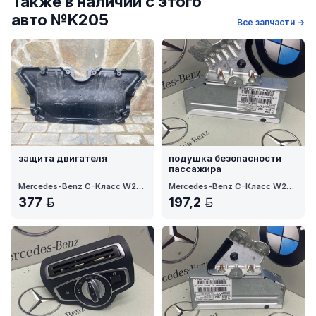
Также в наличии с этого
авто №K205
Все запчасти →
защита двигателя
подушка безопасности
пассажира
Mercedes-Benz C-Класс W205 рест. 2020
Mercedes-Benz C-Класс W205 рест. 2020
377
197,2
BYN
BYN