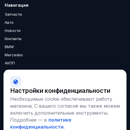
Навигация
Запчасти
Авто
Новости
Контакты
BMW
Mercedes
АКПП
Аксессуары
Двигатели
МКПП
Настройки конфиденциальности
О нас
Необходимые cookie обеспечивают работу
Доставка
магазина. С вашего согласия мы также можем
Гарантия
включить дополнительные инструменты.
Подробнее — в
политике
конфиденциальности
.
Соцсети и площадки