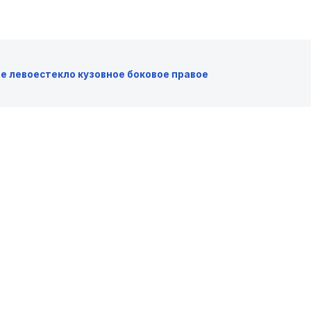
ое левое
стекло кузовное боковое правое