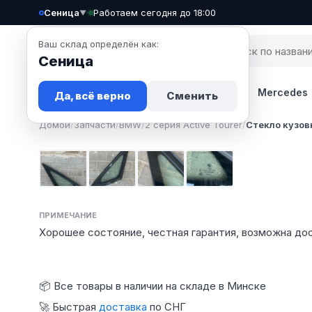
Сеница
·
Работаем сегодня до 18:00
▼
Ваш склад определён как:
Сеница
Запчасти
Авто
Новости
BMW
Mercedes
Да, всё верно
Сменить
Домой
/
Запчасти
/
BMW
/
2 серия Active Tourer
/
Стекло кузов
Фото 1
Фото 2
Фото 3
Фото 4
ПРИМЕЧАНИЕ
Хорошее состояние, честная гарантия, возможна дос
📦 Все товары в наличии на складе в Минске
🚀 Быстрая
доставка
по СНГ