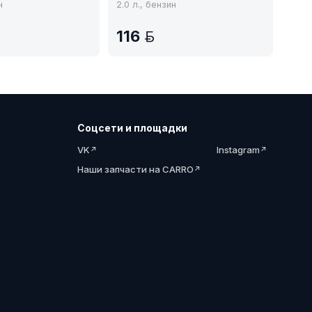
н
2.0 л., бензин
116
BYN
BYN
Соцсети и площадки
VK
Instagram
Наши запчасти на CARRO