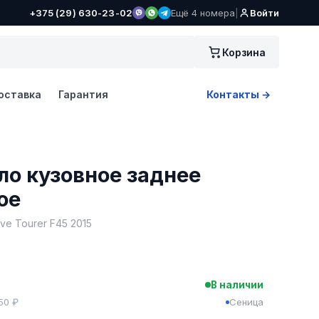
+375 (29) 630-23-02
Ещё 4 номера
|
Войти
Корзина
оставка
Гарантия
Контакты →
ло кузовное заднее
ое
ve Tourer F45 2015
BYN
В наличии
550 ₽
Сеница