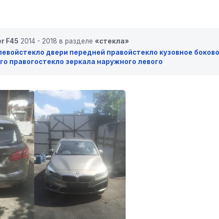
r F45
2014 - 2018 в разделе
«стекла»
левой
стекло двери передней правой
стекло кузовное боков
го правого
стекло зеркала наружного левого