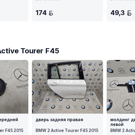
174
49,3
BYN
ctive Tourer F45
ередней
дверь задняя правая
молдинг д
левой
er F45 2015
BMW 2 Active Tourer F45 2015
BMW 2 Acti