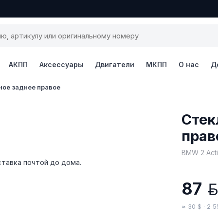
АКПП
Аксессуары
Двигатели
МКПП
О нас
Д
ное заднее правое
1 / 4
Стек
прав
BMW 2 Acti
тавка почтой до дома.
87
≈ 30 $ · 2 