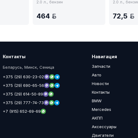
2.0 л., бензин
2.0 л., бензи
464
72,5
BYN
Контакты
Навигация
Запчасти
Беларусь, Минск, Сеница
Авто
+375 (29) 630-23-02
Новости
+375 (29) 690-65-56
Контакты
+375 (29) 614-50-89
BMW
+375 (29) 777-74-73
Mercedes
+7 (915) 652-69-69
АКПП
Аксессуары
Двигатели