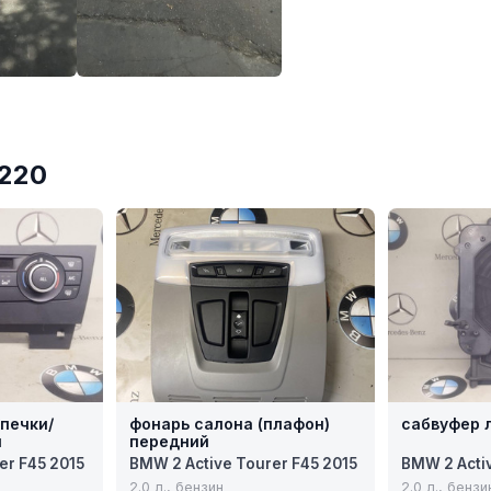
№220
печки/
фонарь салона (плафон)
сабвуфер 
я
передний
er F45 2015
BMW 2 Active Tourer F45 2015
BMW 2 Acti
2.0 л., бензин
2.0 л., бензи