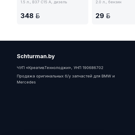
1.5 л., B37 C15 A, дизель
2.0 л., бензин
348
29
BYN
BYN
Schturman.by
ЧУП «КреативТехнолоджи», УНП 190686702
Продажа оригинальных б/у запчастей для BMW и
Mercedes