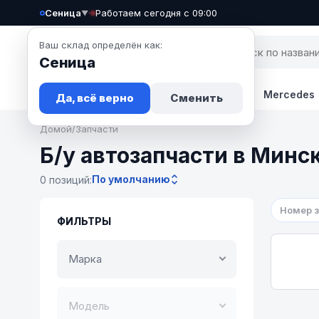
Сеница
·
Работаем сегодня с 09:00
▼
Ваш склад определён как:
Сеница
Запчасти
Авто
Новости
BMW
Mercedes
Да, всё верно
Сменить
Домой
/
Запчасти
Б/у автозапчасти в Минс
По умолчанию
0 позиций:
Номер 
ФИЛЬТРЫ
Марка
Модель