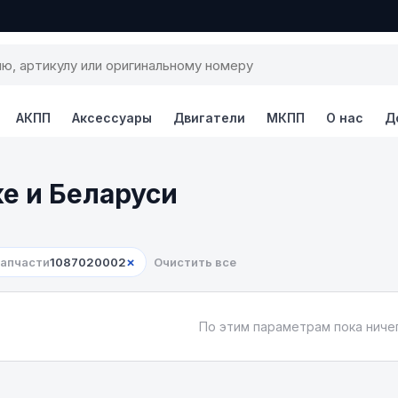
АКПП
Аксессуары
Двигатели
МКПП
О нас
Д
ке и Беларуси
×
запчасти
1087020002
Очистить все
По этим параметрам пока ничег