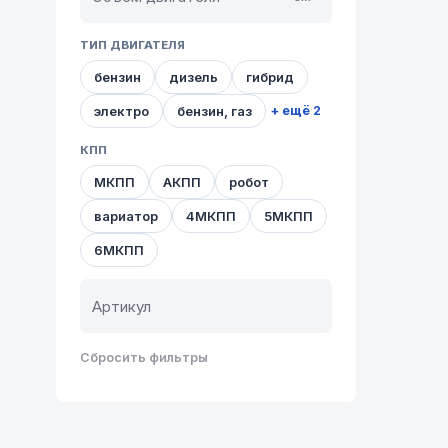
ТИП ДВИГАТЕЛЯ
бензин
дизель
гибрид
электро
бензин, газ
+ ещё 2
КПП
МКПП
АКПП
робот
вариатор
4МКПП
5МКПП
6МКПП
Сбросить фильтры