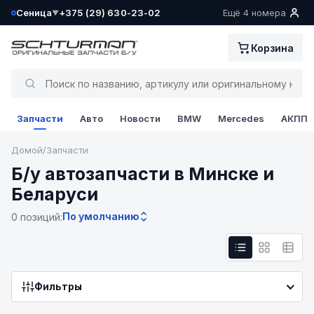
Сеница
+375 (29) 630-23-02
Ещё 4 номера
▼
Ваш склад определён как:
Корзина
Сеница
Да, всё верно
Запчасти
Авто
Новости
BMW
Mercedes
АКПП
Сменить
Домой
/
Запчасти
Б/у автозапчасти в Минске и
Беларуси
По умолчанию
0 позиций:
Фильтры