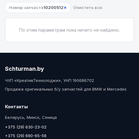
×
Номер запчасти
10200512
Очистить все
По этим параметрам пока ничего не найдено.
Schturman.by
ЧУП «КреативТехнолоджи», УНП 190686702
Продажа оригинальных б/у запчастей для BMW и Mercedes
Контакты
Беларусь, Минск, Сеница
+375 (29) 630-23-02
+375 (29) 690-65-56