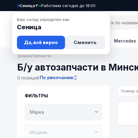
Сеница
·
Работаем сегодня до 18:00
▼
Ваш склад определён как:
Сеница
Запчасти
Авто
Новости
BMW
Mercedes
Да, всё верно
Сменить
Домой
/
Запчасти
Б/у автозапчасти в Минс
По умолчанию
0 позиций:
Номер 
ФИЛЬТРЫ
Марка
Модель