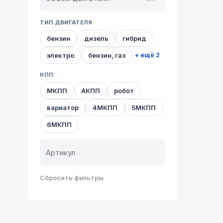
ТИП ДВИГАТЕЛЯ
бензин
дизель
гибрид
электро
бензин, газ
+ ещё 2
КПП
МКПП
АКПП
робот
вариатор
4МКПП
5МКПП
6МКПП
Сбросить фильтры