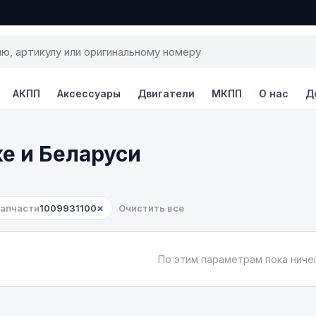
АКПП
Аксессуары
Двигатели
МКПП
О нас
Д
ке и Беларуси
×
запчасти
1009931100
Очистить все
По этим параметрам пока ничег