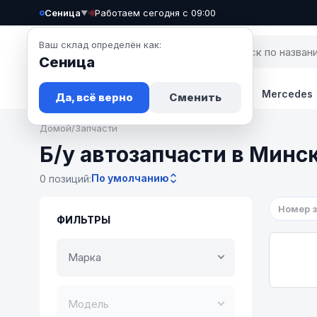
Сеница
·
Работаем сегодня с 09:00
▼
Ваш склад определён как:
Сеница
Запчасти
Авто
Новости
BMW
Mercedes
Да, всё верно
Сменить
Домой
/
Запчасти
Б/у автозапчасти в Минс
По умолчанию
0 позиций:
Номер 
ФИЛЬТРЫ
Марка
Модель