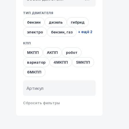
ТИП ДВИГАТЕЛЯ
бензин
дизель
гибрид
электро
бензин, газ
+ ещё 2
КПП
МКПП
АКПП
робот
вариатор
4МКПП
5МКПП
6МКПП
Сбросить фильтры