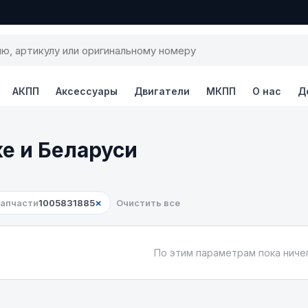
АКПП
Аксессуары
Двигатели
МКПП
О нас
Д
ке и Беларуси
×
запчасти
1005831885
Очистить все
По этим параметрам пока ничег